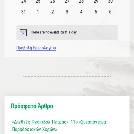
0
0
0
0
0
0
0
24
25
26
27
28
29
30
εκδηλώσεις
εκδηλώσεις
εκδηλώσεις
εκδηλώσεις
εκδηλώσεις
εκδηλώσεις
εκδηλώσεις
0
0
0
0
0
0
0
31
1
2
3
4
5
6
εκδηλώσεις
εκδηλώσεις
εκδηλώσεις
εκδηλώσεις
εκδηλώσεις
εκδηλώσεις
εκδηλώσεις
There are no events on this day.
Notice
Προβολή Ημερολογίου
Πρόσφατα Άρθρα
«Διεθνές Φεστιβάλ Πέτρας»: 11ο «Συναπάντημα
Παραδοσιακών Χορών»