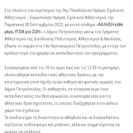
Στο πλαίσιο του εορτασμού της 9ης Πανελλήνιας Ημέρας Σχολικού
Αθλητισμού – Ευρωπαϊκής Ημέρας Σχολικού Αθλητισμού, την
Παρασκευή 30 Σεπτεμβρίου 2022, με κοινό σύνθημα «
ΑΘΛΗΣΗ κάθε
μέρα, ΥΓΕΙΑ μια ΖΩΗ
», ο Δήμος Πετρούπολης μέσω του Τμήματος
Αθλητισμού της Διεύθυνσης Πολιτισμού, Αθλητισμού & Νεολαίας,
έδωσε το παρών στο 14ο Νηπιαγωγείο Πετρούπολης, με στόχο τον
εμπλουτισμό του ημερήσιου εκπαιδευτικού του προγράμματος.
Συγκεκριμένα, από τις 10 το πρωί έως και τις 12:30 το μεσημέρι,
υλοποιήθηκαν εκπαιδευτικές αθλητικές δράσεις με την
επιστημονική υποστήριξη τριών καθηγητών φυσικής αγωγής του
Δήμου Πετρούπολης. Οι καθηγητές, σε συνεργασία με τους
εκπαιδευτικούς του Νηπιαγωγείου, συναποφάσισαν για τις
αθλητικές δραστηριότητες, οι οποίες διεξήχθησαν στον αύλειο
χώρο του σχολείου.
Τα παιδιά είχαν τη δυνατότητα να αθληθούν και να διασκεδάσουν,
παίζοντας ποδόσφαιρο και μπάσκετ, αλλά και συμμετέχοντας σε
αγώνες με μπαλόνια.