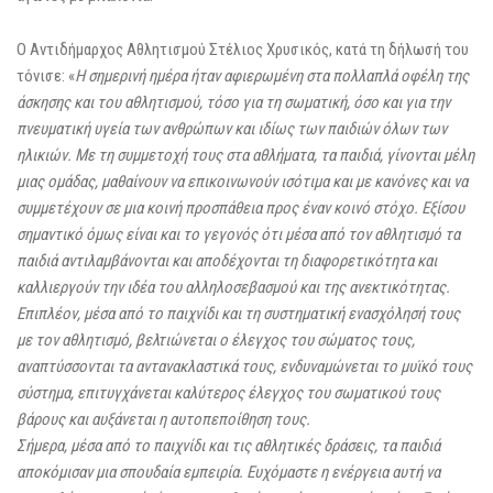
Ο Αντιδήμαρχος Αθλητισμού Στέλιος Χρυσικός, κατά τη δήλωσή του
τόνισε: «
Η σημερινή ημέρα ήταν αφιερωμένη στα πολλαπλά οφέλη της
άσκησης και του αθλητισμού, τόσο για τη σωματική, όσο και για την
πνευματική υγεία των ανθρώπων και ιδίως των παιδιών όλων των
ηλικιών. Με τη συμμετοχή τους στα αθλήματα, τα παιδιά, γίνονται μέλη
μιας ομάδας, μαθαίνουν να επικοινωνούν ισότιμα και με κανόνες και να
συμμετέχουν σε μια κοινή προσπάθεια προς έναν κοινό στόχο. Εξίσου
σημαντικό όμως είναι και το γεγονός ότι μέσα από τον αθλητισμό τα
παιδιά αντιλαμβάνονται και αποδέχονται τη διαφορετικότητα και
καλλιεργούν την ιδέα του αλληλοσεβασμού και της ανεκτικότητας.
Επιπλέον, μέσα από το παιχνίδι και τη συστηματική ενασχόλησή τους
με τον αθλητισμό, βελτιώνεται ο έλεγχος του σώματος τους,
αναπτύσσονται τα αντανακλαστικά τους, ενδυναμώνεται το μυϊκό τους
σύστημα, επιτυγχάνεται καλύτερος έλεγχος του σωματικού τους
βάρους και αυξάνεται η αυτοπεποίθηση τους.
Σήμερα, μέσα από το παιχνίδι και τις αθλητικές δράσεις, τα παιδιά
αποκόμισαν μια σπουδαία εμπειρία. Ευχόμαστε η ενέργεια αυτή να