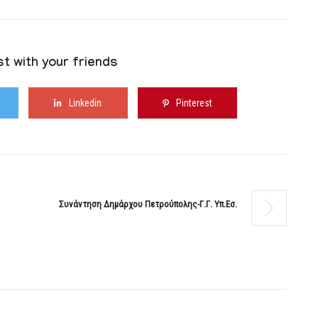
t with your friends
Linkedin
Pinterest
Συνάντηση Δημάρχου Πετρούπολης-Γ.Γ. Υπ.Εσ.