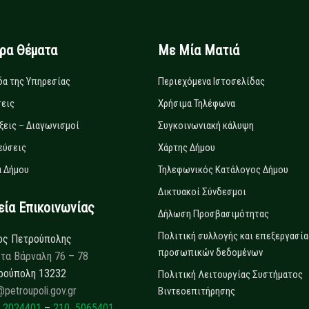
ιρα Θέματα
Με Μία Ματιά
δα της Υπηρεσίας
Περιεχόμενα Ιστοσελίδας
εις
Χρήσιμα Τηλέφωνα
ξεις – Διαγωνισμοί
Συγκοινωνιακή κάλυψη
εύσεις
Χάρτης Δήμου
 Δήμου
Τηλεφωνικός Κατάλογος Δήμου
Δικτυακοί Σύνδεσμοι
α Επικοινωνίας
Δήλωση Προσβασιμότητας
Πολιτική συλλογής και επεξεργασία
ος Πετρούπολης
προσωπικών δεδομένων
τα Βάρναλη 76 – 78
ρούπολη 13232
Πολιτική Λειτουργίας Συστήματος
@petroupoli.gov.gr
Βιντεοεπιτήρησης
 2024401
–
210 5065401