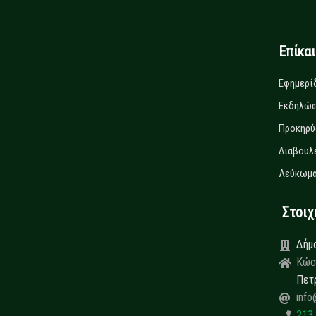
Επίκα
Εφημερί
Εκδηλώσ
Προκηρύ
Διαβουλ
Λεύκωμα
Στοιχεί
Δήμ
Κώσ
Πετ
info
213