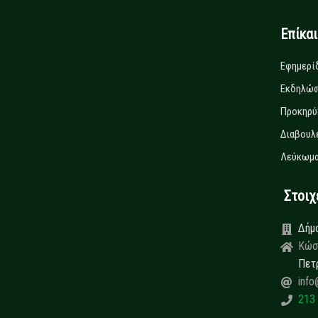
Επίκα
Εφημερί
Εκδηλώσ
Προκηρύ
Διαβουλ
Λεύκωμα
Στοιχεί
Δήμ
Κώσ
Πετ
info
213