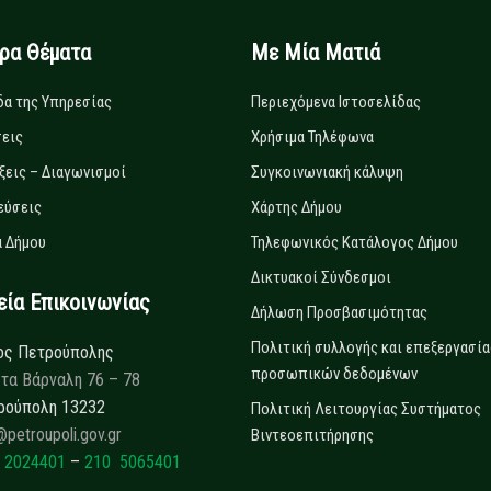
ιρα Θέματα
Με Μία Ματιά
δα της Υπηρεσίας
Περιεχόμενα Ιστοσελίδας
εις
Χρήσιμα Τηλέφωνα
ξεις – Διαγωνισμοί
Συγκοινωνιακή κάλυψη
εύσεις
Χάρτης Δήμου
 Δήμου
Τηλεφωνικός Κατάλογος Δήμου
Δικτυακοί Σύνδεσμοι
α Επικοινωνίας
Δήλωση Προσβασιμότητας
Πολιτική συλλογής και επεξεργασία
ος Πετρούπολης
προσωπικών δεδομένων
τα Βάρναλη 76 – 78
ρούπολη 13232
Πολιτική Λειτουργίας Συστήματος
@petroupoli.gov.gr
Βιντεοεπιτήρησης
 2024401
–
210 5065401