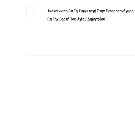
Ανακοίνωση Για Τη Συμμετοχή Στην Εμποροπανήγυρη
Για Την Εορτή Του Αγίου Δημητρίου