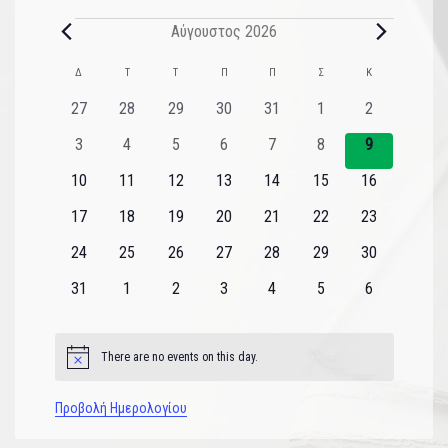
Αύγουστος 2026
Ημερολόγιο
Δ
Τ
Τ
Π
Π
Σ
Κ
του
0
0
0
0
0
0
0
27
28
29
30
31
1
2
εκδηλώσεις
εκδηλώσεις
εκδηλώσεις
εκδηλώσεις
εκδηλώσεις
εκδηλώσεις
εκδηλώσεις
Εκδηλώσεις
0
0
0
0
0
0
0
3
4
5
6
7
8
9
εκδηλώσεις
εκδηλώσεις
εκδηλώσεις
εκδηλώσεις
εκδηλώσεις
εκδηλώσεις
εκδηλώσεις
0
0
0
0
0
0
0
10
11
12
13
14
15
16
εκδηλώσεις
εκδηλώσεις
εκδηλώσεις
εκδηλώσεις
εκδηλώσεις
εκδηλώσεις
εκδηλώσεις
0
0
0
0
0
0
0
17
18
19
20
21
22
23
εκδηλώσεις
εκδηλώσεις
εκδηλώσεις
εκδηλώσεις
εκδηλώσεις
εκδηλώσεις
εκδηλώσεις
0
0
0
0
0
0
0
24
25
26
27
28
29
30
εκδηλώσεις
εκδηλώσεις
εκδηλώσεις
εκδηλώσεις
εκδηλώσεις
εκδηλώσεις
εκδηλώσεις
0
0
0
0
0
0
0
31
1
2
3
4
5
6
εκδηλώσεις
εκδηλώσεις
εκδηλώσεις
εκδηλώσεις
εκδηλώσεις
εκδηλώσεις
εκδηλώσεις
There are no events on this day.
Notice
Προβολή Ημερολογίου