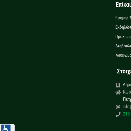
Επίκα
Εφημερί
Εκδηλώσ
Προκηρύ
Διαβουλ
Λεύκωμα
Στοιχεί
Δήμ
Κώσ
Πετ
info
213