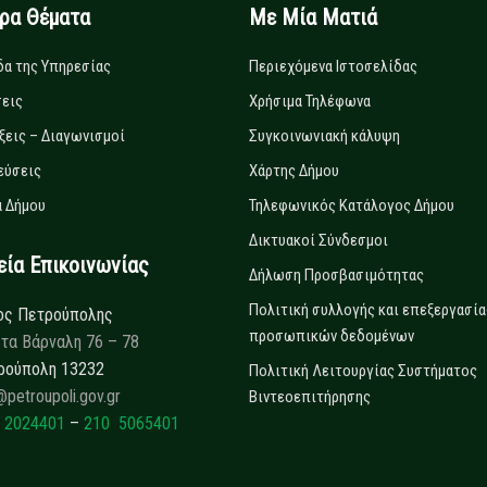
ιρα Θέματα
Με Μία Ματιά
δα της Υπηρεσίας
Περιεχόμενα Ιστοσελίδας
εις
Χρήσιμα Τηλέφωνα
ξεις – Διαγωνισμοί
Συγκοινωνιακή κάλυψη
εύσεις
Χάρτης Δήμου
 Δήμου
Τηλεφωνικός Κατάλογος Δήμου
Δικτυακοί Σύνδεσμοι
α Επικοινωνίας
Δήλωση Προσβασιμότητας
Πολιτική συλλογής και επεξεργασία
ος Πετρούπολης
προσωπικών δεδομένων
τα Βάρναλη 76 – 78
ρούπολη 13232
Πολιτική Λειτουργίας Συστήματος
@petroupoli.gov.gr
Βιντεοεπιτήρησης
 2024401
–
210 5065401