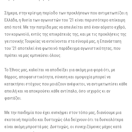
Σήμερα, στην κρίσιμη περίοδο των προκλήσεων που αντιμετωπίζει η
Ελλάδα, η θυσία των αγωνιστών του ‘21 είναι περισσότερο επίκαιρη
από ποτέ. Με την πατρίδα μας να απειλείται από έναν αόρατο εχθρό,
τον κορωνοϊό, εντός της επικράτειάς της, και με τις προκλήσεις της
γειτονικής Τουρκίας να εντείνονται στα σύνορά μας, η Επανάσταση
του ’21 αποτελεί ένα φωτεινό παράδειγμα αγωνιστικότητας, που
πρέπει να μας εμπνεύσει όλους.
Το Έθνος μας, καλείται να αποδείξει για ακόμη μια φορά ότι, με
θάρρος, αποφασιστικότητα, σύνεση και ομοψυχία μπορεί να
κατακτήσει στόχους που μοιάζουν ανέφικτοι, να αντιμετωπίσει κάθε
απειλή και να αποκρούσει κάθε αντίπαλο, όσο ισχυρός κι αν
φαντάζει.
Με την πανδημία που έχει ενσκήψει στον τόπο μας, διανύουμε μια
σκοτεινή περίοδο και δυστυχώς όλα δείχνουν ότι τα δυσκολότερα
είναι ακόμη μπροστά μας. Δυστυχώς, οι συνεχιζόμενες μάχες κατά