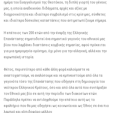
ημέρα του Ευαγγελισμού της Θεοτόκου, τη διπλή γιορτή του γένους
μας, η οποία αναδεικνύει διδάγματα, αρχές και αξίες με
διαχρονικότητα και ιδιαίτερο συμβολισμό στις κρίσιμες, σύνθετες
και ιδιαίτερα δύσκολες καταστάσεις που αντιμετωπίζουμε σήμερα.
Η επέτειος των 200 ετών από την έναρξη της Ελληνικής
Επανάστασης σηματοδοτεί ένα σημαντικό γεγονός του εθνικού μας
βίου που λαμβάνει διαστάσεις κομβικής σημασίας, αφού πρόκειται
για μια ημερομηνία-ορόσημο, όχι μόνο για την ελληνική, αλλά και την
ευρωπαϊκή ιστορία.
Φέτος, περισσότερο από κάθε άλλη φορά καλούμαστε να
αναστοχαστούμε, να αναλύσουμε και να εμπνευστούμε από όλα τα
γεγονότα τόσο της Επανάστασης που οδήγησε στη δημιουργία του
νεότερου Ελληνικού Κράτους, όσο και από όλα αυτά που συντάραξαν
τον Εθνικό μας βίο σε αυτή την περίοδο των διακοσίων ετών.
Παράλληλα πρέπει να αντιληφθούμε την επέτειο αυτή ως το
εφαλτήριο που θα μας οδηγήσει ως κοινωνία και ως Έθνος σε ένα πιο
λαμπρό και ελπιδοφόρο μέλλον.