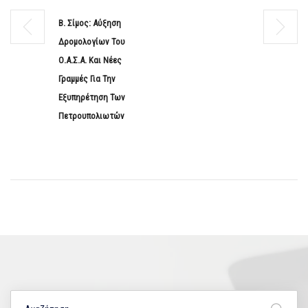
Β. Σίμος: Αύξηση
Δρομολογίων Του
Ο.Α.Σ.Α. Και Νέες
Γραμμές Για Την
Εξυπηρέτηση Των
Πετρουπολιωτών