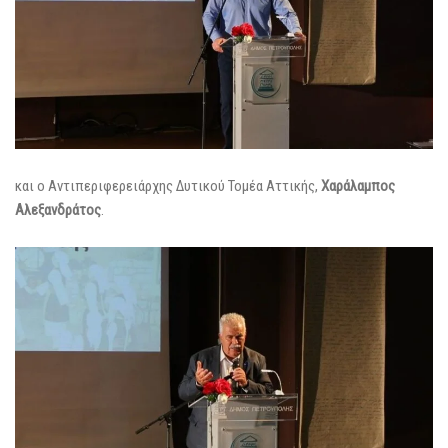
και ο Αντιπεριφερειάρχης Δυτικού Τομέα Αττικής,
Χαράλαμπος
Αλεξανδράτος
.