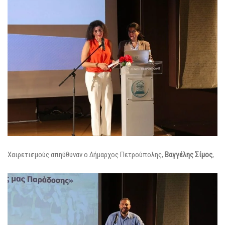
Χαιρετισμούς απηύθυναν ο Δήμαρχος Πετρούπολης,
Βαγγέλης Σίμος
,