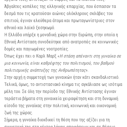
Άβγαλτες κοπέλες της ελληνικής επαρχίας, που έσπασαν τα
δεσμά που τις κρατούσαν αιώνες ολόκληρους σκλάβες του
σπιτιού, έγιναν ελεύθερα άτομα και πρωταγωνίστριες στον
εθνικό και λαϊκό ξεσηκωμό.
Η Ελλάδα υπήρξε η μοναδική χώρα στην Ευρώπη, στην οποία η
Εθνική Αντίσταση συνοδεύτηκε από ανατροπές σε κοινωνικές
δομές και παγιωμένες νοοτροπίες.
Όπως έχει πει ο Καρλ Μαρξ «
Η στάση απέναντι στη γυναίκα σε
μια κοινωνία, είναι καθρέφτης του πολιτισμού, του βαθμού
πολιτισμικής ανάπτυξης της Ανθρωπότητας
».
Στην αρχή η συμμετοχή των γυναικών ήταν κάτι σκανδαλιστικό.
Τελικά, όμως, το αντιστασιακό κίνημα τις αγκάλιασε ως ισότιμα
μέλη του. Σε όλη την περίοδο της Εθνικής Αντίστασης έγιναν
τεράστια βήματα στη γυναικεία χειραφέτηση και στη δυναμική
είσοδο της γυναίκας στην πολιτική, κοινωνική και οικονομική
ζωή της χώρας.
Σήμερα, η γυναίκα διεκδικεί τη θέση που της αξίζει για τη
συμμετοχή της στα κέντρα λήψης αποφάσεων και σε θέσεις