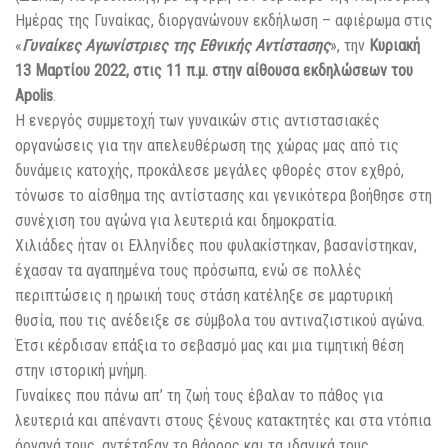
Ημέρας της Γυναίκας, διοργανώνουν εκδήλωση – αφιέρωμα στις
«
Γυναίκες Αγωνίστριες της Εθνικής Αντίστασης
», την
Κυριακή
13 Μαρτίου 2022, στις 11 π.μ. στην αίθουσα εκδηλώσεων του
Apolis
.
Η ενεργός συμμετοχή των γυναικών στις αντιστασιακές
οργανώσεις για την απελευθέρωση της χώρας μας από τις
δυνάμεις κατοχής, προκάλεσε μεγάλες φθορές στον εχθρό,
τόνωσε το αίσθημα της αντίστασης και γενικότερα βοήθησε στη
συνέχιση του αγώνα για λευτεριά και δημοκρατία.
Χιλιάδες ήταν οι Ελληνίδες που φυλακίστηκαν, βασανίστηκαν,
έχασαν τα αγαπημένα τους πρόσωπα, ενώ σε πολλές
περιπτώσεις η ηρωική τους στάση κατέληξε σε μαρτυρική
θυσία, που τις ανέδειξε σε σύμβολα του αντιναζιστικού αγώνα.
Έτσι κέρδισαν επάξια το σεβασμό μας και μια τιμητική θέση
στην ιστορική μνήμη.
Γυναίκες που πάνω απ’ τη ζωή τους έβαλαν το πάθος για
λευτεριά και απέναντι στους ξένους κατακτητές και στα ντόπια
όργανά τους, αντέταξαν το θάρρος και τα ιδανικά τους.