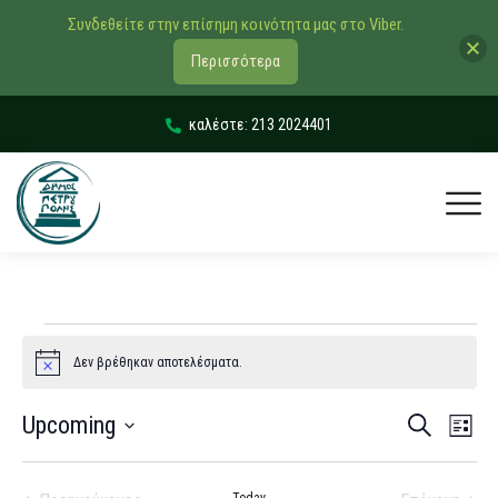
Συνδεθείτε στην επίσημη κοινότητα μας στο Viber.
Περισσότερα
καλέστε: 213 2024401
Δεν βρέθηκαν αποτελέσματα.
Notice
Εκδηλώσ
Εκδ
Upcoming
Αναζήτηση
List
Vie
Search
Select
Navi
date.
and