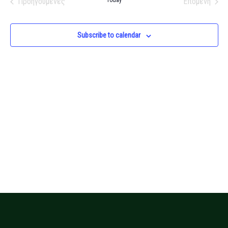
Προηγούμενες
Today
Επόμενη
Views
Εκδηλώσεις
Εκδηλώσ
Navigati
Subscribe to calendar