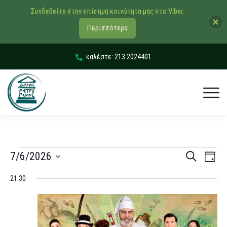
Συνδεθείτε στην επίσημη κοινότητα μας στο Viber.
Περισσότερα
καλέστε: 213 2024401
Εκδηλώσ
Εκδ
7/6/2026
Αναζήτηση
Day
Vie
Search
Select
21:30
Navi
date.
and
Views
Navigati