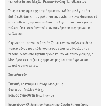
σκηνοθεσία των
Μιχάλη Ρέππα
–
Θανάση Παπαθανασίου
.
Το αριστούργημα της παγκόσμιας κωμωδίας μιλά για κάτι
βαθιά ανθρώπινο: τον φόβο για την υγεία, την αγωνία μπροστά
στην ασθένεια, την ανασφάλεια που λίγο-πολύ όλοι έχουμε
νιώσει. Γιατί όσο δυνατοί κι αν φαινόμαστε, παραμένουμε
ευάλωτοι.
Ο ήρωας του έργου, ο Αργκάν, ζει αυτόν τον φόβο στα άκρα —
πεπεισμένος πως κάθε σύμπτωμα είναι προάγγελος του
τέλους. Μέσα από την υπερβολή και το καυστικό χιούμορ, ο
Μολιέρος σατιρίζει τις εμμονές μας και ταυτόχρονα μας
λυτρώνει από αυτές…
Συντελεστές
Σκηνικά, κοστούμια
: Γιάννης Μετζικώφ
Φωτισμοί
: Μελίνα Μάσχα
Βοηθός σκηνοθέτη
: Βίκυ Πάστρα
Ερμηνεύουν
: Βλαδίμηρος Κυριακίδης, Σοφία Βογιατζάκη,