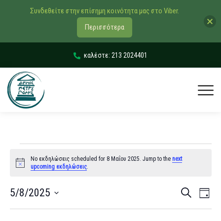
Συνδεθείτε στην επίσημη κοινότητα μας στο Viber.
Περισσότερα
καλέστε: 213 2024401
No εκδηλώσεις scheduled for 8 Μαΐου 2025. Jump to the
next
Notice
upcoming εκδηλώσεις
.
Εκδηλώσ
Εκδ
5/8/2025
Αναζήτηση
Day
Vie
Search
Select
Navi
date.