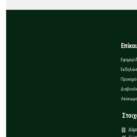
Επίκα
Εφημερί
Εκδηλώσ
Προκηρύ
Διαβουλ
Λεύκωμα
Στοιχεί
Δήμ