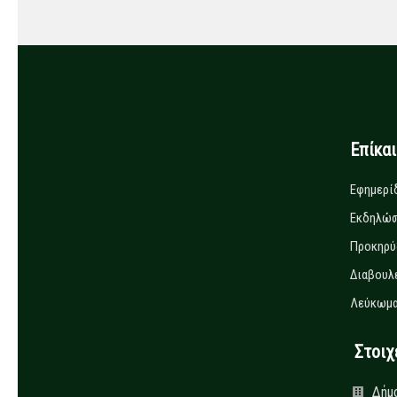
Επίκα
Εφημερί
Εκδηλώσ
Προκηρύ
Διαβουλ
Λεύκωμα
Στοιχεί
Δήμ