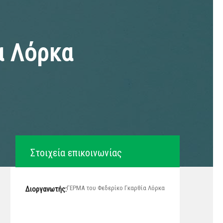
α Λόρκα
Στοιχεία επικοινωνίας
ΓΕΡΜΑ του Φεδερίκο Γκαρθία Λόρκα
Διοργανωτής: