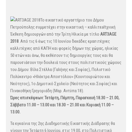
Το εικαστικό εργαστήριο του Δήμου
Πετρούπολης συμμετέχει στην εικαστική – καλλιτεaltχνική
Έκθεση δημιουργών από την Τρίτη Ηλικία με τίτλο
ART3AGE
2018
. Από τις 6 έως τις 10 Ιουνίου δεκάδες ερασιτέχνες
καλλιτέχνες από ΚΑΠΗ και φορείς δήμων της χώρας, ηλικίας
50 ετών και άνω, θα εκθέσουν τις δημιουργίες τους και θα
παρουσιάσουν την δουλειά τους στους πολιτιστικούς χώρους
του Δήμου: Βίλα Στέλλα (Γαλήνης και Σοφίας), Πολιστικό
Πολύκεντρο «Ηλέκτρα Αποστόλου» (Κουντουριώτου και
Νεότητος), 1ο Δημοτικό Σχολείο (Νεότητος και Σοφίας) και
Πινακοθήκη Γρηγοριάδη (Μαρ. Αντύπα 18).
Ώρες επισκέψεων: Τετάρτη, Πέμπτη, Παρασκευή 18.30 – 21.00,
Σάββατο 11.00 – 13.00 και 18.30 – 21.00 και Κυριακή 11.00 –
13.00.
Τα εγκαίνια της 2ης Διαδημοτικής Εικαστικής Διάδρασης θα
γίνουν την Τετάρτη 6 Ιουνίου, στις 19.00, στο Πολιτιστικό