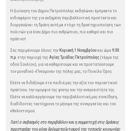
Η Διοίκηση του Δήμ
ου Πετρούπολης εκδηλώνει έμπρακτα το
ενδιαφέρον της για αυξημένη περιβαλλοντική προστασία και
διοργανώνει τη δράση αυτή με στόχο τη δραστηριοποίηση των
πολιτών για έναν Δήμο πιο ανθρώπινο, πιο καθαρό και πιο
πράσινο!
Σας περιμένουμε όλους την
Κυριακή 1 Νοεμβρίου
και ώρα
9:30
π.μ
. στην περιοχή της
Αγίας Τριάδας Πετρούπολης
(τέρμα της
οδού Σουλίου), για να καθαρίσουμε και να προστατεύσουμε
τον μοναδικό «Πνεύμονα» της πόλης μας, το Ποικίλο Όρος.
Ελάτε να διδάξουμε στα παιδιά μας την αξία του περιαστικού
πρασίνου, την ομορφιά της φύσης και την αναγκαιότητα της.
Ελάτε να καλλιεργήσουμε την περιβαλλοντική μας συνείδηση,
διαδίδοντας ταυτόχρονα το μήνυμα της συνεργασίας και του
εθελοντισμού.
Γιατί ο σεβασμός στο περιβάλλον και η συμμετοχή στις δράσεις
προστασίας του είναι δείγμα πολιτισμού της τοπικής κοινωνίας