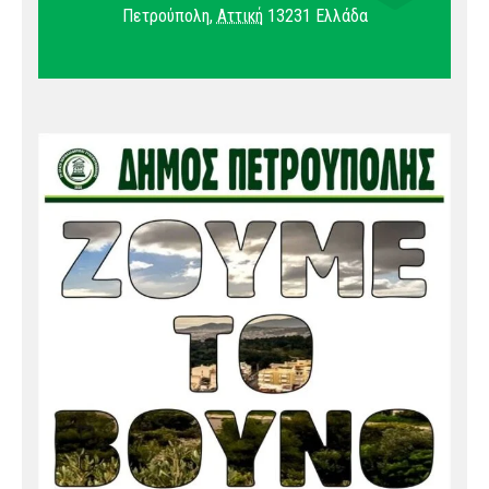
Πετρούπολη
,
Αττική
13231
Ελλάδα