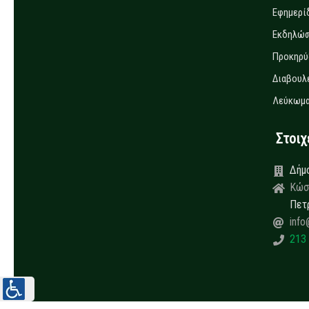
Εφημερί
Εκδηλώσ
Προκηρύ
Διαβουλ
Λεύκωμα
Στοιχεί
Δήμ
Κώσ
Πετ
info
213