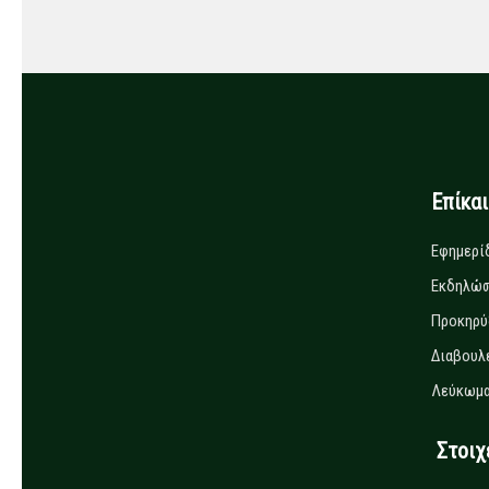
Επίκα
Εφημερί
Εκδηλώσ
Προκηρύ
Διαβουλ
Λεύκωμα
Στοιχεί