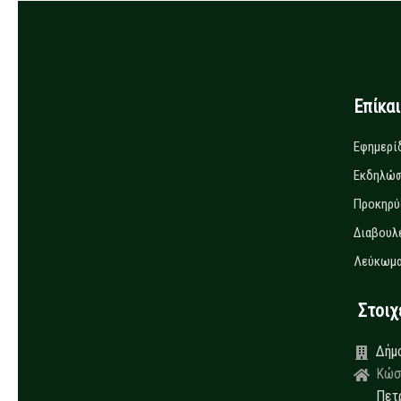
Επίκα
Εφημερί
Εκδηλώσ
Προκηρύ
Διαβουλ
Λεύκωμα
Στοιχεί
Δήμ
Κώσ
Πετ