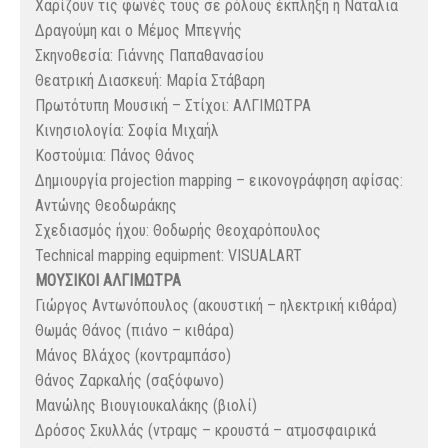
Χαρίζουν τις φωνές τους σε ρόλους έκπληξη η Ναταλια
Δραγούμη και ο Μέμος Μπεγνής
Σκηνοθεσία: Γιάννης Παπαθανασίου
Θεατρική Διασκευή: Μαρία Στάβαρη
Πρωτότυπη Μουσική – Στίχοι: ΑΛΓΙΜΩΤΡΑ
Κινησιολογία: Σοφία Μιχαήλ
Κοστούμια: Πάνος Θάνος
Δημιουργία projection mapping – εικονογράφηση αφίσας:
Αντώνης Θεοδωράκης
Σχεδιασμός ήχου: Θοδωρής Θεοχαρόπουλος
Technical mapping equipment: VISUALART
ΜΟΥΣΙΚΟΙ ΑΛΓΙΜΩΤΡΑ
Γιώργος Αντωνόπουλος (ακουστική – ηλεκτρική κιθάρα)
Θωμάς Θάνος (πιάνο – κιθάρα)
Μάνος Βλάχος (κοντραμπάσο)
Θάνος Ζαρκαλής (σαξόφωνο)
Μανώλης Βιουγιουκαλάκης (βιολί)
Δρόσος Σκυλλάς (ντραμς – κρουστά – ατμοσφαιρικά