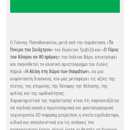
Ο Γιάννης Παπαθανασίου, μετά από την παράσταση «
Το
Όνειρο του Σκιάχτρου
» του Ευγένιου Τριβιζά και «
Ο Γύρος
του Κόσμου σε 80 ημέρες
» του Ιούλιου Βέρν, επιστρέφει
και σκηνοθετεί το κλασικό αριστούργημα του Λιούις
Κάρολ «
Η Αλίκη στη Χώρα των Θαυμάτων
», σε μια
ευφάνταστη διασκευή, που μας μεταφέρει τις αξίες της
πίστης, της επιμονής, της δύναμης της θέλησης, της
φιλίας και της ομαδικότητας.
Χαρακτηριστικό της παράστασης είναι ότι παρουσιάζεται
σε παιδική σκηνή η πρωτοποριακή και φαντασμαγορική
τεχνοτροπία 3D mapping projection, η οποία σχεδιάστηκε,
ειδικά και αποκλειστικά για τις ανάγκες του
συγκεκριμένου έργου, ούτως ώστε οι θεατές να βιώνουν