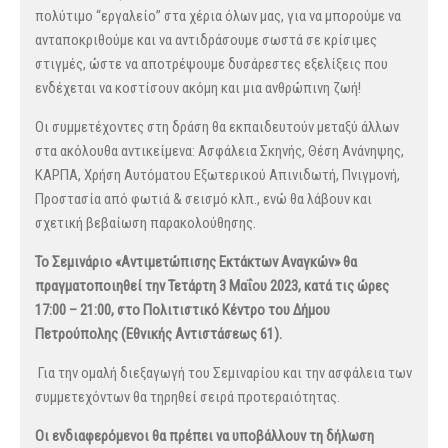
πολύτιμο “εργαλείο” στα χέρια όλων μας, για να μπορούμε να
ανταποκριθούμε και να αντιδράσουμε σωστά σε κρίσιμες
στιγμές, ώστε να αποτρέψουμε δυσάρεστες εξελίξεις που
ενδέχεται να κοστίσουν ακόμη και μια ανθρώπινη ζωή!
Οι συμμετέχοντες στη δράση θα εκπαιδευτούν μεταξύ άλλων
στα ακόλουθα αντικείμενα: Ασφάλεια Σκηνής, Θέση Ανάνηψης,
ΚΑΡΠΑ, Χρήση Αυτόματου Εξωτερικού Απινιδωτή, Πνιγμονή,
Προστασία από φωτιά & σεισμό κλπ., ενώ θα λάβουν και
σχετική βεβαίωση παρακολούθησης.
Το Σεμινάριο
«Αντιμετώπισης Εκτάκτων Αναγκών» θα
πραγματοποιηθεί την Τετάρτη 3 Μαΐου 2023, κατά τις ώρες
17:00 – 21:00, στο Πολιτιστικό Κέντρο του Δήμου
Πετρούπολης (Εθνικής Αντιστάσεως 61).
Για την ομαλή διεξαγωγή του Σεμιναρίου και την ασφάλεια των
συμμετεχόντων θα τηρηθεί σειρά προτεραιότητας.
Οι ενδιαφερόμενοι θα πρέπει να υποβάλλουν τη δήλωση