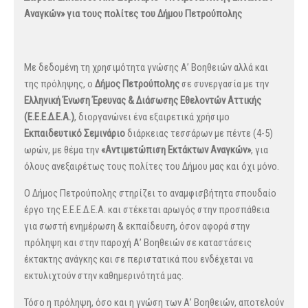
Αναγκών» για τους πολίτες του Δήμου Πετρούπολης
Με δεδομένη τη χρησιμότητα γνώσης Α’ Βοηθειών αλλά και
της πρόληψης, ο
Δήμος Πετρούπολης
σε συνεργασία με την
Ελληνική Ένωση Έρευνας & Διάσωσης Εθελοντών Αττικής
(Ε.Ε.Ε.Δ.Ε.Α.)
, διοργανώνει ένα εξαιρετικά χρήσιμο
Εκπαιδευτικό Σεμινάριο
διάρκειας τεσσάρων με πέντε (4-5)
ωρών, με θέμα την
«Αντιμετώπιση Εκτάκτων Αναγκών»
, για
όλους ανεξαιρέτως τους πολίτες του Δήμου μας και όχι μόνο.
Ο Δήμος Πετρούπολης στηρίζει το αναμφισβήτητα σπουδαίο
έργο της Ε.Ε.Ε.Δ.Ε.Α. και στέκεται αρωγός στην προσπάθεια
για σωστή ενημέρωση & εκπαίδευση, όσον αφορά στην
πρόληψη και στην παροχή Α’ Βοηθειών σε καταστάσεις
έκτακτης ανάγκης και σε περιστατικά που ενδέχεται να
εκτυλιχτούν στην καθημερινότητά μας.
Τόσο η πρόληψη, όσο και η γνώση των Α’ Βοηθειών, αποτελούν