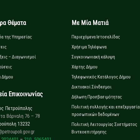
ιρα Θέματα
Με Μία Ματιά
δα της Υπηρεσίας
Περιεχόμενα Ιστοσελίδας
εις
Χρήσιμα Τηλέφωνα
ξεις – Διαγωνισμοί
Συγκοινωνιακή κάλυψη
εύσεις
Χάρτης Δήμου
 Δήμου
Τηλεφωνικός Κατάλογος Δήμου
Δικτυακοί Σύνδεσμοι
α Επικοινωνίας
Δήλωση Προσβασιμότητας
Πολιτική συλλογής και επεξεργασία
ος Πετρούπολης
προσωπικών δεδομένων
τα Βάρναλη 76 – 78
ρούπολη 13232
Πολιτική Λειτουργίας Συστήματος
@petroupoli.gov.gr
Βιντεοεπιτήρησης
 2024401
–
210 5065401