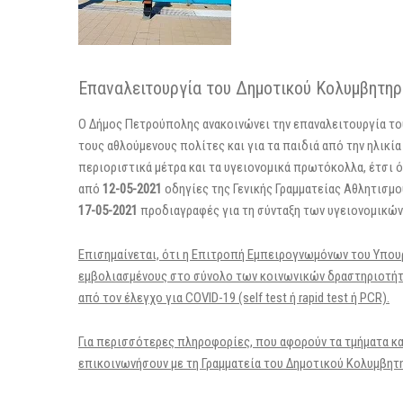
Επαναλειτουργία του Δημοτικού Κολυμβητη
Ο Δήμος Πετρούπολης ανακοινώνει την επαναλειτουργία τ
τους αθλούμενους πολίτες και για τα παιδιά από την ηλικί
περιοριστικά μέτρα και τα υγειονομικά πρωτόκολλα, έτσι ό
από
12-05-2021
οδηγίες της Γενικής Γραμματείας Αθλητισμο
17-05-2021
προδιαγραφές για τη σύνταξη των υγειονομικώ
Επισημαίνεται, ότι η Επιτροπή Εμπειρογνωμόνων του Υπουρ
εμβολιασμένους στο σύνολο των κοινωνικών δραστηριοτήτω
από τον έλεγχο για COVID-19 (self test ή rapid test ή PCR).
Για περισσότερες πληροφορίες, που αφορούν τα τμήματα κα
επικοινωνήσουν με τη Γραμματεία του Δημοτικού Κολυμβητ