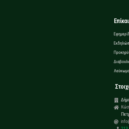
Επίκα
Εφημερί
Εκδηλώσ
Προκηρύ
Διαβουλ
Λεύκωμα
Στοιχεί
Δήμ
Κώσ
Πετ
info
213