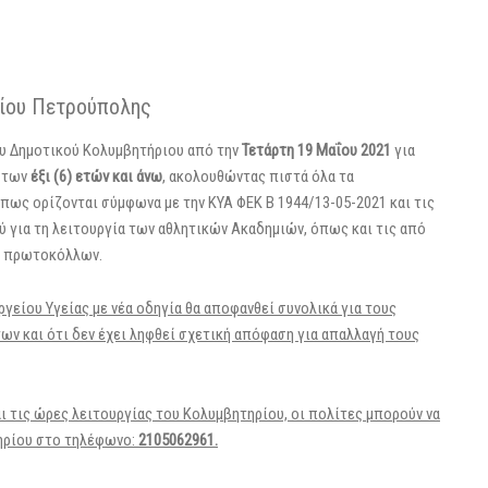
ρίου Πετρούπολης
ου Δημοτικού Κολυμβητήριου από την
Τετάρτη 19 Μαΐου 2021
για
α των
έξι (6) ετών
και άνω
, ακολουθώντας πιστά όλα τα
πως ορίζονται σύμφωνα με την ΚΥΑ ΦΕΚ Β 1944/13-05-2021 και τις
ύ για τη λειτουργία των αθλητικών Ακαδημιών, όπως και τις από
ν πρωτοκόλλων.
γείου Υγείας με νέα οδηγία θα αποφανθεί συνολικά για τους
ν και ότι δεν έχει ληφθεί σχετική απόφαση για απαλλαγή τους
ι τις ώρες λειτουργίας του Κολυμβητηρίου, οι πολίτες μπορούν να
ηρίου στο τηλέφωνο:
2105062961.