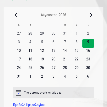
Αύγουστος 2026
Ημερολόγιο
Δ
Τ
Τ
Π
Π
Σ
Κ
του
0
0
0
0
0
0
0
27
28
29
30
31
1
2
εκδηλώσεις
εκδηλώσεις
εκδηλώσεις
εκδηλώσεις
εκδηλώσεις
εκδηλώσεις
εκδηλώσεις
Εκδηλώσεις
0
0
0
0
0
0
0
3
4
5
6
7
8
9
εκδηλώσεις
εκδηλώσεις
εκδηλώσεις
εκδηλώσεις
εκδηλώσεις
εκδηλώσεις
εκδηλώσεις
0
0
0
0
0
0
0
10
11
12
13
14
15
16
εκδηλώσεις
εκδηλώσεις
εκδηλώσεις
εκδηλώσεις
εκδηλώσεις
εκδηλώσεις
εκδηλώσεις
0
0
0
0
0
0
0
17
18
19
20
21
22
23
εκδηλώσεις
εκδηλώσεις
εκδηλώσεις
εκδηλώσεις
εκδηλώσεις
εκδηλώσεις
εκδηλώσεις
0
0
0
0
0
0
0
24
25
26
27
28
29
30
εκδηλώσεις
εκδηλώσεις
εκδηλώσεις
εκδηλώσεις
εκδηλώσεις
εκδηλώσεις
εκδηλώσεις
0
0
0
0
0
0
0
31
1
2
3
4
5
6
εκδηλώσεις
εκδηλώσεις
εκδηλώσεις
εκδηλώσεις
εκδηλώσεις
εκδηλώσεις
εκδηλώσεις
There are no events on this day.
Notice
Προβολή Ημερολογίου