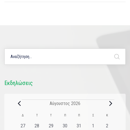
Εκδηλώσεις
Αύγουστος 2026
Ημερολόγιο
Δ
Τ
Τ
Π
Π
Σ
Κ
του
0
0
0
0
0
0
0
27
28
29
30
31
1
2