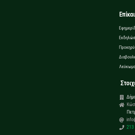
Επίκα
Εφημερί
Εκδηλώσ
Προκηρύ
Διαβουλ
Λεύκωμα
Στοιχεί
Δήμ
Κώσ
Πετ
info
213