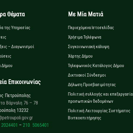
ιρα Θέματα
Με Μία Ματιά
δα της Υπηρεσίας
Περιεχόμενα Ιστοσελίδας
εις
Χρήσιμα Τηλέφωνα
ξεις – Διαγωνισμοί
Συγκοινωνιακή κάλυψη
εύσεις
Χάρτης Δήμου
 Δήμου
Τηλεφωνικός Κατάλογος Δήμου
Δικτυακοί Σύνδεσμοι
α Επικοινωνίας
Δήλωση Προσβασιμότητας
Πολιτική συλλογής και επεξεργασία
ος Πετρούπολης
προσωπικών δεδομένων
τα Βάρναλη 76 – 78
ρούπολη 13232
Πολιτική Λειτουργίας Συστήματος
@petroupoli.gov.gr
Βιντεοεπιτήρησης
 2024401
–
210 5065401