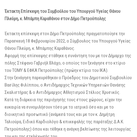
Έκτακτη Επίσκεψη του Συμβούλου του Υπουργού Υγείας Θάνου
Πλεύρη, κ. Μπάμπη Καραθάνου στον Δήμο Πετρούπολης
Έκτακτη επίσκεψη στον Δήμο Πετρούπολης πραγματοποίησε την
Παρασκευή 18 Φεβρουαρίου 2022, ο Σύμβουλος του Υπουργού Υγείας
Θάνου Πλεύρη, κ. Μπάμπης Καραθάνος.
Αφορμή της επίσκεψης στάθηκε η συνάντηση του με τον Δήμαρχο της
πόλης Στέφανο Γαβριήλ Βλάχο, ο οποίος τον ξενάγησε στο κτίριο
του ΤΟΜΥ & ΕΦΚΑ Πετρούπολης (πρώην κτίριο του ΙΚΑ).
Στην ξενάγηση παρευρέθηκαν ο Πρόεδρος του Δημοτικού Συμβουλίου
Βασίλης Φιλίππου, ο Αντιδήμαρχος Τεχνικών Υπηρεσιών Θανάσης
Σκαλιστήρας & ο Αντιδήμαρχος Αθλητισμού Στέλιος Χρυσικός.
Κατά τη διάρκεια της περιήγησής τους στους χώρους, είχαν την
ευκαιρία να συνομιλήσουν τόσο με το ιατρικό όσο και με το
διοικητικό προσωπικό (ανάμεσά τους και με τον κ. Δημήτρη
Ταλιούρα, Ειδικό Καρδιολόγο & επικεφαλής της παράταξης Δ.Α.Κ.
Πετρούπολης) όπου και τέθηκε η ανάγκη βελτίωσης της λειτουργίας
του και της στελέχωσής του.