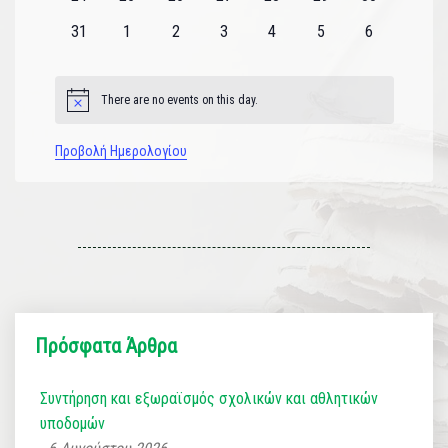
εκδηλώσεις
εκδηλώσεις
εκδηλώσεις
εκδηλώσεις
εκδηλώσεις
εκδηλώσεις
εκδηλώσεις
0
0
0
0
0
0
0
31
1
2
3
4
5
6
εκδηλώσεις
εκδηλώσεις
εκδηλώσεις
εκδηλώσεις
εκδηλώσεις
εκδηλώσεις
εκδηλώσεις
There are no events on this day.
Notice
Προβολή Ημερολογίου
Πρόσφατα Άρθρα
Συντήρηση και εξωραϊσμός σχολικών και αθλητικών
υποδομών