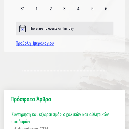
εκδηλώσεις
εκδηλώσεις
εκδηλώσεις
εκδηλώσεις
εκδηλώσεις
εκδηλώσεις
εκδηλώσεις
0
0
0
0
0
0
0
31
1
2
3
4
5
6
εκδηλώσεις
εκδηλώσεις
εκδηλώσεις
εκδηλώσεις
εκδηλώσεις
εκδηλώσεις
εκδηλώσεις
There are no events on this day.
Notice
Προβολή Ημερολογίου
Πρόσφατα Άρθρα
Συντήρηση και εξωραϊσμός σχολικών και αθλητικών
υποδομών
6 Αυγούστου 2026