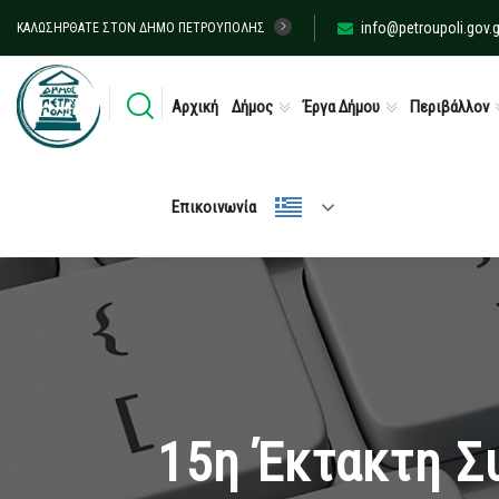
info@petroupoli.gov.g
ΚΑΛΩΣΉΡΘΑΤΕ ΣΤΟΝ ΔΉΜΟ ΠΕΤΡΟΎΠΟΛΗΣ
Αρχική
Δήμος
Έργα Δήμου
Περιβάλλον
Επικοινωνία
15η Έκτακτη Σ