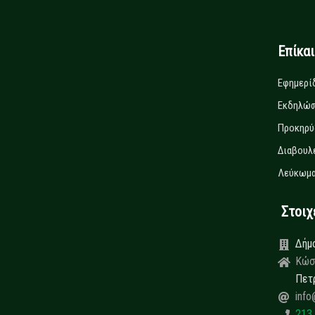
Επίκα
Εφημερί
Εκδηλώσ
Προκηρύ
Διαβουλ
Λεύκωμα
Στοιχεί
Δήμ
Κώσ
Πετ
info
213