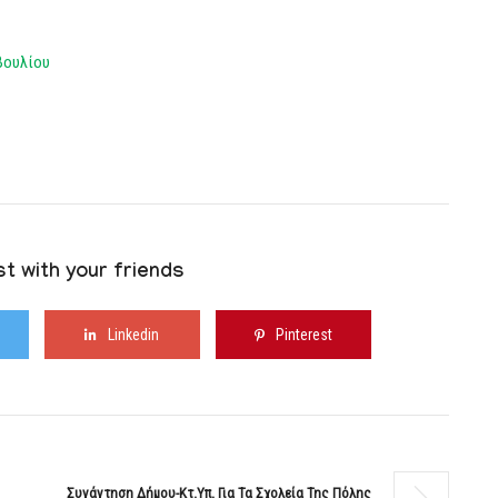
βουλίου
t with your friends
Linkedin
Pinterest
Συνάντηση Δήμου-Κτ.Υπ. Για Τα Σχολεία Της Πόλης