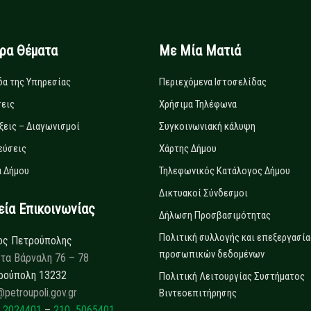
ιρα Θέματα
Με Μία Ματιά
δα της Υπηρεσίας
Περιεχόμενα Ιστοσελίδας
εις
Χρήσιμα Τηλέφωνα
ξεις – Διαγωνισμοί
Συγκοινωνιακή κάλυψη
εύσεις
Χάρτης Δήμου
 Δήμου
Τηλεφωνικός Κατάλογος Δήμου
Δικτυακοί Σύνδεσμοι
α Επικοινωνίας
Δήλωση Προσβασιμότητας
Πολιτική συλλογής και επεξεργασία
ος Πετρούπολης
προσωπικών δεδομένων
τα Βάρναλη 76 – 78
ρούπολη 13232
Πολιτική Λειτουργίας Συστήματος
@petroupoli.gov.gr
Βιντεοεπιτήρησης
 2024401
–
210 5065401