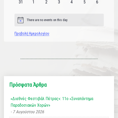
0
0
0
0
0
0
0
31
1
2
3
4
5
6
εκδηλώσεις
εκδηλώσεις
εκδηλώσεις
εκδηλώσεις
εκδηλώσεις
εκδηλώσεις
εκδηλώσεις
There are no events on this day.
Notice
Προβολή Ημερολογίου
Πρόσφατα Άρθρα
«Διεθνές Φεστιβάλ Πέτρας»: 11ο «Συναπάντημα
Παραδοσιακών Χορών»
7 Αυγούστου 2026