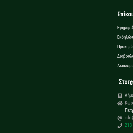
Επίκα
Εφημερί
Εκδηλώσ
Προκηρύ
Διαβουλ
Λεύκωμα
Στοιχεί
Δήμ
Κώσ
Πετ
info
213