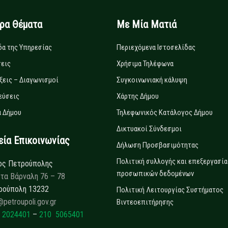
ιρα Θέματα
Με Μία Ματιά
δα της Υπηρεσίας
Περιεχόμενα Ιστοσελίδας
εις
Χρήσιμα Τηλέφωνα
ξεις – Διαγωνισμοί
Συγκοινωνιακή κάλυψη
εύσεις
Χάρτης Δήμου
 Δήμου
Τηλεφωνικός Κατάλογος Δήμου
Δικτυακοί Σύνδεσμοι
α Επικοινωνίας
Δήλωση Προσβασιμότητας
Πολιτική συλλογής και επεξεργασία
ος Πετρούπολης
προσωπικών δεδομένων
τα Βάρναλη 76 – 78
ρούπολη 13232
Πολιτική Λειτουργίας Συστήματος
@petroupoli.gov.gr
Βιντεοεπιτήρησης
 2024401
–
210 5065401