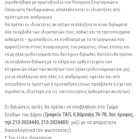
νομοθετήθηκε με πρωτοβουλία του Υπουργού Εσωτερικών κ.
Παναγιώτη Θεοδωρικάκου, απαλλάσσονται οι ιδιοκτήτες από
πρόστιμα και αναδρομικά.
Θα πρέπει οι ιδιοκτήτες ακινήτων να ελέγξουν αν είναι δηλωμένα
όλα τα εμβαδά των ιδιοκτησιών τους, καθώς και τα τακτοποιημένα
αυθαίρετα – ημιυπαίθριοι, σε συνδυασμό με τα
τετραγωνικά που
εμφανίζονται στους λογαριασμούς του ρεύματος, όπως επίσης και
τα μη ηλεκτροδοτούμενα που δεν έχουν δηλωθεί. Κατόπιν θα πρέπει
να υποβάλουν δήλωση με τα πλήρη και ορθά στοιχεία των
επιφανειών όλων των ακινήτων τους (ηλεκτροδοτούμενων και μη),
για να απαλλαγούν από όλες τις αναδρομικές οφειλές και από
οποιοδήποτε πρόστιμο ή προσαύξηση (όπως προέβλεπε η σχετική
νομοθεσία, ιδιαίτερα για τις τακτοποιήσεις αυθαιρέτων ακινήτων).
Οι δηλώσεις αυτές θα πρέπει να υποβληθούν στο Τμήμα
Εσόδων του Δήμου (
Γραφείο ΤΑΠ, Κ.Βάρναλη 76-78, 3ος όροφος,
τηλ.213-2024440, 213-2024483
) μαζί με τα απαραίτητα
δικαιολογητικά (σε φωτοτυπίες):
* Τον τίτλο ιδιοκτησίας