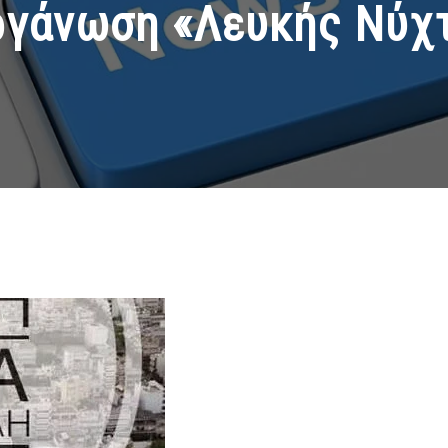
ργάνωση «Λευκής Νύχτ