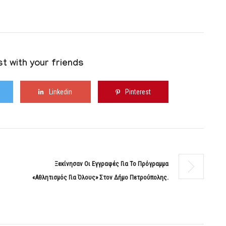
t with your friends
Linkedin
Pinterest
Ξεκίνησαν Οι Εγγραφές Για Το Πρόγραμμα
«Αθλητισμός Για Όλους» Στον Δήμο Πετρούπολης.