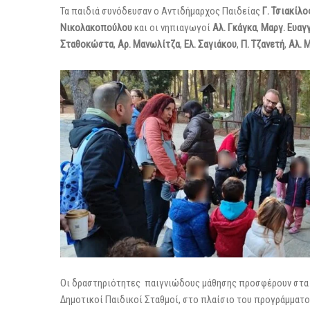
Τα παιδιά συνόδευσαν ο Αντιδήμαρχος Παιδείας
Γ. Τσιακίλο
Νικολακοπούλου
και οι νηπιαγωγοί
Αλ. Γκάγκα
,
Μαργ. Ευαγ
Σταθοκώστα
,
Αρ. Μανωλίτζα
,
Ελ. Σαγιάκου
,
Π. Τζανετή
,
Αλ. 
Οι δραστηριότητες παιγνιώδους μάθησης προσφέρουν στα π
Δημοτικοί Παιδικοί Σταθμοί, στο πλαίσιο του προγράμματο