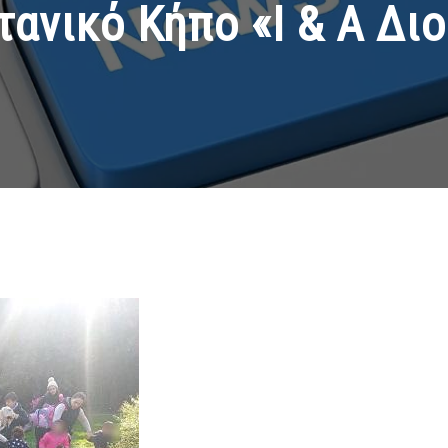
τανικό Κήπο «Ι & Α Δι