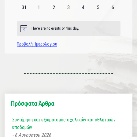
εκδηλώσεις
εκδηλώσεις
εκδηλώσεις
εκδηλώσεις
εκδηλώσεις
εκδηλώσεις
εκδηλώσεις
0
0
0
0
0
0
0
31
1
2
3
4
5
6
εκδηλώσεις
εκδηλώσεις
εκδηλώσεις
εκδηλώσεις
εκδηλώσεις
εκδηλώσεις
εκδηλώσεις
There are no events on this day.
Notice
Προβολή Ημερολογίου
Πρόσφατα Άρθρα
Συντήρηση και εξωραϊσμός σχολικών και αθλητικών
υποδομών
6 Αυγούστου 2026