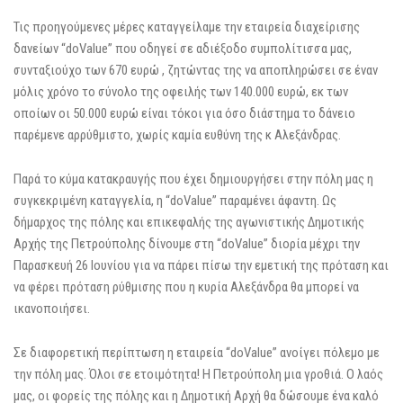
Τις προηγούμενες μέρες καταγγείλαμε την εταιρεία διαχείρισης
δανείων “doValue” που οδηγεί σε αδιέξοδο συμπολίτισσα μας,
συνταξιούχο των 670 ευρώ , ζητώντας της να αποπληρώσει σε έναν
μόλις χρόνο το σύνολο της οφειλής των 140.000 ευρώ, εκ των
οποίων οι 50.000 ευρώ είναι τόκοι για όσο διάστημα το δάνειο
παρέμενε αρρύθμιστο, χωρίς καμία ευθύνη της κ Αλεξάνδρας.
Παρά το κύμα κατακραυγής που έχει δημιουργήσει στην πόλη μας η
συγκεκριμένη καταγγελία, η “doValue” παραμένει άφαντη. Ως
δήμαρχος της πόλης και επικεφαλής της αγωνιστικής Δημοτικής
Αρχής της Πετρούπολης δίνουμε στη “doValue” διορία μέχρι την
Παρασκευή 26 Ιουνίου για να πάρει πίσω την εμετική της πρόταση και
να φέρει πρόταση ρύθμισης που η κυρία Αλεξάνδρα θα μπορεί να
ικανοποιήσει.
Σε διαφορετική περίπτωση η εταιρεία “doValue” ανοίγει πόλεμο με
την πόλη μας. Όλοι σε ετοιμότητα! Η Πετρούπολη μια γροθιά. Ο λαός
μας, οι φορείς της πόλης και η Δημοτική Αρχή θα δώσουμε ένα καλό