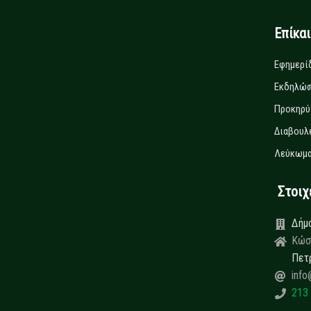
Επίκα
Εφημερί
Εκδηλώσ
Προκηρύ
Διαβουλ
Λεύκωμα
Στοιχεί
Δήμ
Κώσ
Πετ
info
213