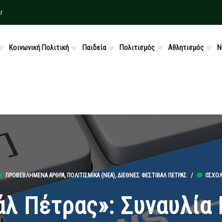
r
Κοινωνική Πολιτική
Παιδεία
Πολιτισμός
Αθλητισμός
Ν
ΠΡΟΒΕΒΛΗΜΈΝΑ ΆΡΘΡΑ
,
ΠΟΛΙΤΙΣΜΙΚΆ (ΝΕΑ)
,
ΔΙΕΘΝΈΣ ΦΕΣΤΙΒΆΛ ΠΈΤΡΑΣ
/
0ΣΧΌΛ
άλ Πέτρας»: Συναυλία 