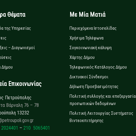
ιρα Θέματα
Με Μία Ματιά
δα της Υπηρεσίας
Περιεχόμενα Ιστοσελίδας
εις
Χρήσιμα Τηλέφωνα
ξεις – Διαγωνισμοί
Συγκοινωνιακή κάλυψη
εύσεις
Χάρτης Δήμου
 Δήμου
Τηλεφωνικός Κατάλογος Δήμου
Δικτυακοί Σύνδεσμοι
α Επικοινωνίας
Δήλωση Προσβασιμότητας
Πολιτική συλλογής και επεξεργασία
ος Πετρούπολης
προσωπικών δεδομένων
τα Βάρναλη 76 – 78
ρούπολη 13232
Πολιτική Λειτουργίας Συστήματος
@petroupoli.gov.gr
Βιντεοεπιτήρησης
 2024401
–
210 5065401