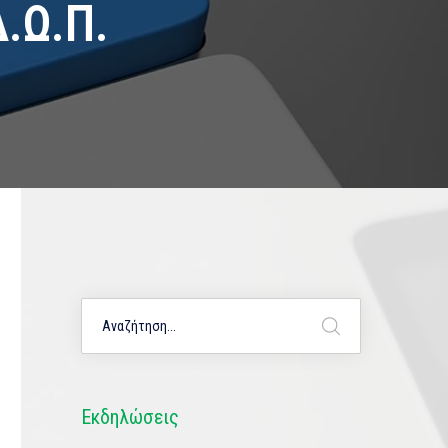
.Ω.Π.
Εκδηλώσεις