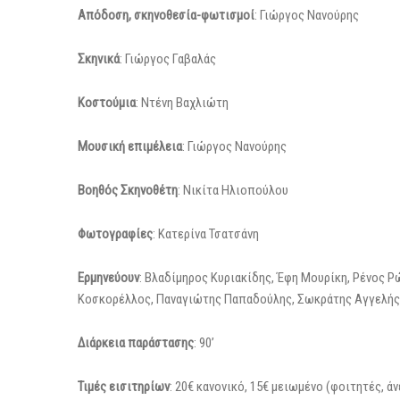
Απόδοση, σκηνοθεσία-φωτισμοί
: Γιώργος Νανούρης
Σκηνικά
: Γιώργος Γαβαλάς
Κοστούμια
: Ντένη Βαχλιώτη
Μουσική επιμέλεια
: Γιώργος Νανούρης
Βοηθός Σκηνοθέτη
: Νικίτα Ηλιοπούλου
Φωτογραφίες
: Κατερίνα Τσατσάνη
Ερμηνεύουν
: Βλαδίμηρος Κυριακίδης, Έφη Μουρίκη, Ρένος Ρ
Κοσκορέλλος, Παναγιώτης Παπαδούλης, Σωκράτης Αγγελής
Διάρκεια παράστασης
: 90’
Τιμές εισιτηρίων
: 20€ κανονικό, 15€ μειωμένο (φοιτητές, ά