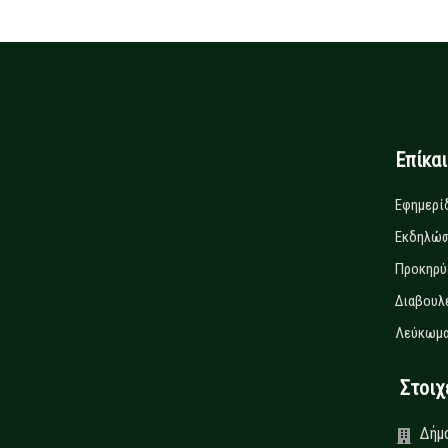
Επίκα
Εφημερί
Εκδηλώσ
Προκηρύ
Διαβουλ
Λεύκωμα
Στοιχεί
Δήμ