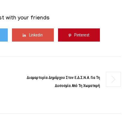
t with your friends
Linkedin
Pinterest
Διαμαρτυρία Δημάρχου Στον Ε.Δ.Σ.Ν.Α. Για Τη
Δυσοσμία Από Τη Χωματερή