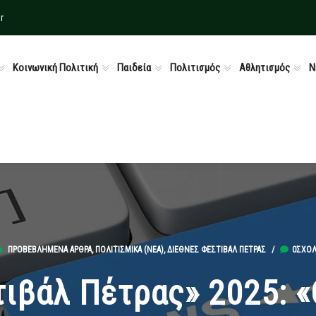
r
Κοινωνική Πολιτική
Παιδεία
Πολιτισμός
Αθλητισμός
Ν
ΠΡΟΒΕΒΛΗΜΈΝΑ ΆΡΘΡΑ
,
ΠΟΛΙΤΙΣΜΙΚΆ (ΝΕΑ)
,
ΔΙΕΘΝΈΣ ΦΕΣΤΙΒΆΛ ΠΈΤΡΑΣ
/
0ΣΧΌΛ
τιβάλ Πέτρας» 2025: «