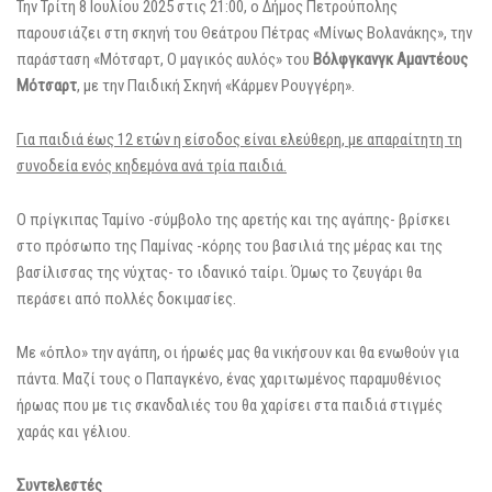
Την Τρίτη 8 Ιουλίου 2025 στις 21:00, ο Δήμος Πετρούπολης
παρουσιάζει στη σκηνή του Θεάτρου Πέτρας «Μίνως Βολανάκης», την
παράσταση «Μότσαρτ, Ο μαγικός αυλός» του
Βόλφγκανγκ Αμαντέους
Μότσαρτ
, με την Παιδική Σκηνή «Κάρμεν Ρουγγέρη».
Για παιδιά έως 12 ετών η είσοδος είναι ελεύθερη, με απαραίτητη τη
συνοδεία ενός κηδεμόνα ανά τρία παιδιά.
Ο πρίγκιπας Ταμίνο -σύμβολο της αρετής και της αγάπης- βρίσκει
στο πρόσωπο της Παμίνας -κόρης του βασιλιά της μέρας και της
βασίλισσας της νύχτας- το ιδανικό ταίρι. Όμως το ζευγάρι θα
περάσει από πολλές δοκιμασίες.
Με «όπλο» την αγάπη, οι ήρωές μας θα νικήσουν και θα ενωθούν για
πάντα. Μαζί τους ο Παπαγκένο, ένας χαριτωμένος παραμυθένιος
ήρωας που με τις σκανδαλιές του θα χαρίσει στα παιδιά στιγμές
χαράς και γέλιου.
Συντελεστές