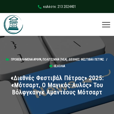
καλέστε: 213 2024401
ΠΡΟΒΕΒΛΗΜΈΝΑ ΆΡΘΡΑ
,
ΠΟΛΙΤΙΣΜΙΚΆ (ΝΕΑ)
,
ΔΙΕΘΝΈΣ ΦΕΣΤΙΒΆΛ ΠΈΤΡΑΣ
/
0ΣΧΌΛΙΑ
«Διεθνές Φεστιβάλ Πέτρας» 2025:
«Μότσαρτ, Ο Μαγικός Αυλός» Του
Βόλφγκανγκ Αμαντέους Μότσαρτ