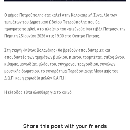
Ο Δήμος Πετρούπολης σας καλεί στην Καλοκαιρινή Συναυλία των
τμημάτων του Δημοτικού Ωδείου Πετρούπολης που θα
πραγματοποιηθεί, στο πλαίσιο του «Διεθνούς Φεστιβάλ Πέτρας», την
Πέμπτη 25 Ιουνίου 2026 στις 19:30 στο Θέατρο Πέτρας.
Στη σκηνή «Μίνως Βολανάκης» θα βρεθούν σπουδάστριες και
σπουδαστές των τμημάτων βιολιού, πιάνου, τρομπέτας, σαξοφώνου,
κιθάρας, μονωδίας, φλάουτου, σύγχρονου τραγουδιού, συνόλων
μουσικής δωματίου, το συγκρότημα Παραδοσιακής Μουσικής του
Δ.Ω.Π. και η χορωδία μελών Κ.Α.Π.Η.
Η είσοδος είναι ελεύθερη για το κοινό.
Share this post with your friends