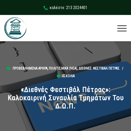
καλέστε: 213 2024401
ΠΡΟΒΕΒΛΗΜΈΝΑ ΆΡΘΡΑ
,
ΠΟΛΙΤΙΣΜΙΚΆ (ΝΕΑ)
,
ΔΙΕΘΝΈΣ ΦΕΣΤΙΒΆΛ ΠΈΤΡΑΣ
/
0ΣΧΌΛΙΑ
«Διεθνές Φεστιβάλ Πέτρας»:
Καλοκαιρινή Συναυλία Τμημάτων Του
Δ.Ω.Π.