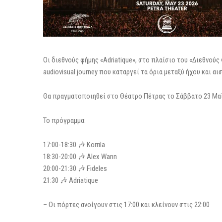
Οι διεθνούς φήμης «Adriatique», στο πλαίσιο του «Διεθνού
audiovisual journey που καταργεί τα όρια μεταξύ ήχου και αι
Θα πραγματοποιηθεί στο Θέατρο Πέτρας το Σάββατο 23 Μα
Το πρόγραμμα:
17:00-18:30 🎶 Korrila
18:30-20:00 🎶 Alex Wann
20:00-21:30 🎶 Fideles
21:30 🎶 Adriatique
– Οι πόρτες ανοίγουν στις 17:00 και κλείνουν στις 22:00