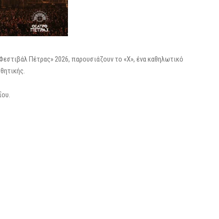
ς Φεστιβάλ Πέτρας» 2026, παρουσιάζουν το «X», ένα καθηλωτικό
σθητικής.
ΐου.