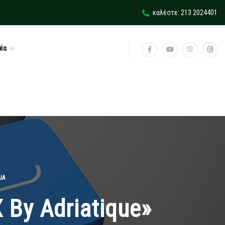
καλέστε: 213 2024401
έα
ΙΑ
 By Adriatique»