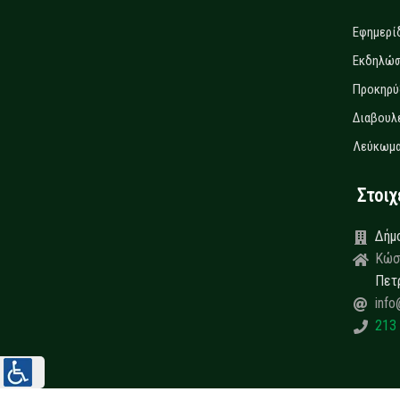
Εφημερί
Εκδηλώσ
Προκηρύ
Διαβουλ
Λεύκωμα
Στοιχεί
Δήμ
Κώσ
Πετ
info
213