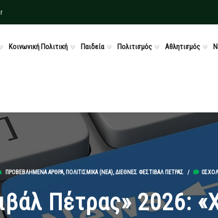
r
Κοινωνική Πολιτική
Παιδεία
Πολιτισμός
Αθλητισμός
Ν
ΠΡΟΒΕΒΛΗΜΈΝΑ ΆΡΘΡΑ
,
ΠΟΛΙΤΙΣΜΙΚΆ (ΝΕΑ)
,
ΔΙΕΘΝΈΣ ΦΕΣΤΙΒΆΛ ΠΈΤΡΑΣ
/
0ΣΧΌΛ
βάλ Πέτρας» 2026: «X