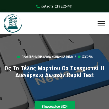
καλέστε: 213 2024401
ΠΡΟΒΕΒΛΗΜΈΝΑ ΆΡΘΡΑ
,
ΚΟΙΝΩΝΙΚΆ (ΝΕΑ)
/
0ΣΧΌΛΙΑ
Ως Το Τέλος Μαρτίου Θα Συνεχιστεί Η
Διενέργεια Δωρεάν Rapid Test
8 Ιανουαρίου 2024