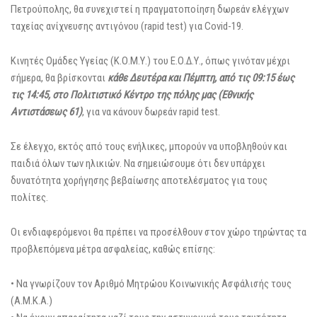
Πετρούπολης, θα συνεχιστεί η πραγματοποίηση δωρεάν ελέγχων
ταχείας ανίχνευσης αντιγόνου (rapid test) για Covid-19.
Κινητές Ομάδες Υγείας (Κ.Ο.Μ.Υ.) του Ε.Ο.Δ.Υ., όπως γινόταν μέχρι
σήμερα, θα βρίσκονται
κάθε Δευτέρα και Πέμπτη, από τις 09:15 έως
τις 14:45, στο Πολιτιστικό Κέντρο της πόλης μας (Εθνικής
Αντιστάσεως 61)
, για να κάνουν δωρεάν rapid test.
Σε έλεγχο, εκτός από τους ενήλικες, μπορούν να υποβληθούν και
παιδιά όλων των ηλικιών. Να σημειώσουμε ότι δεν υπάρχει
δυνατότητα χορήγησης βεβαίωσης αποτελέσματος για τους
πολίτες.
Οι ενδιαφερόμενοι θα πρέπει να προσέλθουν στον χώρο τηρώντας τα
προβλεπόμενα μέτρα ασφαλείας, καθώς επίσης:
• Να γνωρίζουν τον Αριθμό Μητρώου Κοινωνικής Ασφάλισής τους
(Α.Μ.Κ.Α.)