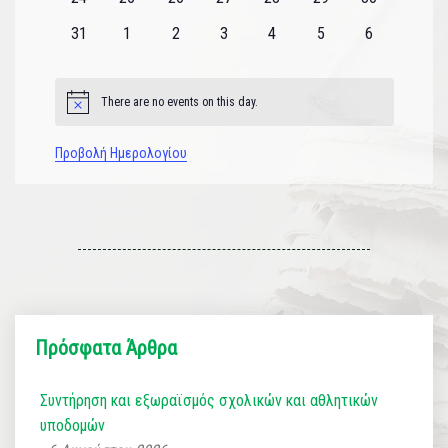
εκδηλώσεις
εκδηλώσεις
εκδηλώσεις
εκδηλώσεις
εκδηλώσεις
εκδηλώσεις
εκδηλώσεις
0
0
0
0
0
0
0
31
1
2
3
4
5
6
εκδηλώσεις
εκδηλώσεις
εκδηλώσεις
εκδηλώσεις
εκδηλώσεις
εκδηλώσεις
εκδηλώσεις
There are no events on this day.
Notice
Προβολή Ημερολογίου
Πρόσφατα Άρθρα
Συντήρηση και εξωραϊσμός σχολικών και αθλητικών
υποδομών