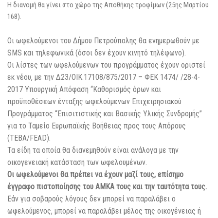
Η διανομή θα γίνει στο χώρο της Αποθήκης τροφίμων (25ης Μαρτίου
168).
Οι ωφελούμενοι του Δήμου Πετρούπολης θα ενημερωθούν με
SMS και τηλεφωνικά (όσοι δεν έχουν κινητό τηλέφωνο).
Οι λίστες των ωφελούμενων του προγράμματος έχουν οριστεί
εκ νέου, με την Δ23/ΟΙΚ.17108/875/2017 – ΦΕΚ 1474/ /28-4-
2017 Υπουργική Απόφαση “Καθορισμός όρων και
προϋποθέσεων ένταξης ωφελούμενων Επιχειρησιακού
Προγράμματος “Επισιτιστικής και Βασικής Υλικής Συνδρομής”
για το Ταμείο Ευρωπαϊκής Βοήθειας προς τους Απόρους
(ΤΕΒΑ/FEAD).
Τα είδη τα οποία θα διανεμηθούν είναι ανάλογα με την
οικογενειακή κατάσταση των ωφελουμένων.
Οι ωφελούμενοι θα πρέπει να έχουν μαζί τους, επίσημο
έγγραφο πιστοποίησης του ΑΜΚΑ τους και την ταυτότητα τους.
Εάν για σοβαρούς λόγους δεν μπορεί να παραλάβει ο
ωφελούμενος, μπορεί να παραλάβει μέλος της οικογένειας ή