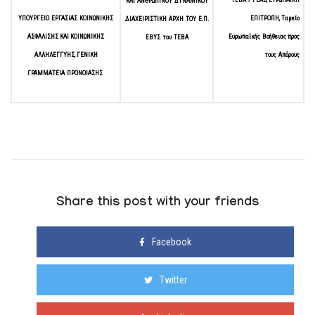
ΚΑΙ
ΑΝΘΡΩΠΙΝΟΥ
ΔΥΝΑΜΙΚΟΥ
ΥΠΟΥΡΓΕΙΟ
ΕΡΓΑΣΙΑΣ
ΚΟΙΝΩΝΙΚΗΣ
ΕΠΙΤΡΟΠΗ,
Ταμείο
ΔΙΑΧΕΙΡΙΣΤΙΚΗ
ΑΡΧΗ
ΤΟΥ
Ε.Π.
ΑΣΦΑΛΙΣΗΣ ΚΑΙ ΚΟΙΝΩΝΙΚΗΣ
Ευρωπαϊκής
Βοήθειας
προς
ΕΒΥΣ
του
ΤΕΒΑ
ΑΛΛΗΛΕΓΓΥΗΣ,
ΓΕΝΙΚΗ
τους
Απόρους
ΓΡΑΜΜΑΤΕΙΑ
ΠΡΟΝΟΙΑΣ
ΗΣ
Share this post with your friends
Facebook
Twitter