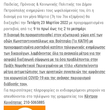
Παιδείας, Πρόνοιας & Κοινωνικής Πολιτικής του Δήμου
Πετρούπολης ενημερώνει τους ωφελούμενούς του, ότι η
διανομή για τον μήνα Μάρτιο (7η του 7ου εξαμήνου) θα
διεξαχθεί την
Τετάρτη 23 Μαρτίου 2022
με προγραμματισμένα
ραντεβού, από τις
9 το πρωί έως τις 2 το μεσημέρι
.
Η διανομή θα πραγματοποιηθεί στον εξωτερικό χώρο επί των
οδών Κωνσταντινουπόλεως και Βούτσαλη (1ο ΚΑΠΗ) με
προγραμματισμένα ραντεβού κατόπιν τηλεφωνικής ενημέρωσης
των δικαιούχων, λαμβάνοντας όλα τα αναγκαία μέτρα για την
ασφαλή διεξαγωγή σύμφωνα με τα όσα προβλέπονται στην
Πράξη Νομοθετικού Περιεχομένου με τίτλο «Κατεπείγοντα
μέτρα αντιμετώπισης των αρνητικών συνεπειών της εμφάνισης
του κορωνοϊού COVID-19 και της ανάγκης περιορισμού
διάδοσής του».
Για περισσότερες πληροφορίες οι ενδιαφερόμενοι μπορούν να
απευθύνονται στο τηλέφωνο της γραμματείας του
Κέντρου
Κοινότητας
:
210-5065885
.