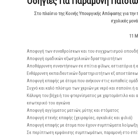
Οδηγίες Για Παραμονή Παιδιώ
Στο πλαίσιο της Κοινής Υπουργικής Απόφασης για την
σχολικές μονά
11 Μ
Αποφυγή των συναθροίσεων και του συγχρωτισμού οπουδήπ
Αποφυγή ομαδικών εξωσχολικών δραστηριοτήτων
Αποθάρρυνση συναντήσεων σε σπίτια φίλων, εστιατόρια ή 
Ενθάρρυνση εκπαιδευτικών δραστηριοτήτων εξ αποστάσεως 
Αποφυγή επαφής με άτομα που ανήκουν στις ευπαθείς ομά
Συχνό και καλό πλύσιμο των χεριών με νερό και σαπούνι ή
Κάλυψη του βήχα ή του φτερνίσματος με χαρτομάντιλο και α
εσωτερικό του αγκώνα
Αποφυγή αγγίγματος ματιών, μύτης και στόματος
Αποφυγή στενής επαφής (χειραψίες, αγκαλιές και φιλιά)
Αποφυγή επαφής με άτομα που έχουν συμπτώματα λοίμωξη
Σε περίπτωση εμφάνισης συμπτωμάτων, παραμονή στο σπίτι 