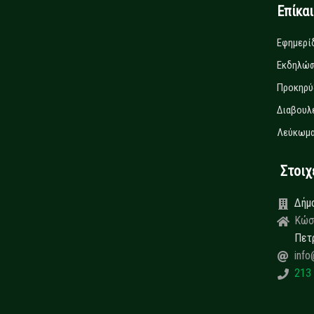
Επίκα
Εφημερί
Εκδηλώσ
Προκηρύ
Διαβουλ
Λεύκωμα
Στοιχεί
Δήμ
Κώσ
Πετ
info
213