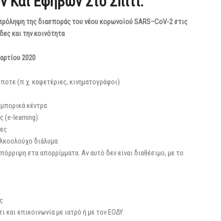
ν Και Εφήβων Στο Σπίτι.
 πρόληψη της διασποράς του νέου κορωνοϊού
SARS
–
CoV
-2 στις
δες και την κοινότητα
αρτίου 2020
οτε (π.χ. καφετέριες, κινηματογράφοι)
εμπορικά κέντρα
(e-learning)
δες
 αλκοολούχο διάλυμα
πόρριψη στα απορρίμματα. Αν αυτό δεν είναι διαθέσιμο, με το
ς
και επικοινωνία με ιατρό ή με τον ΕΟΔΥ.