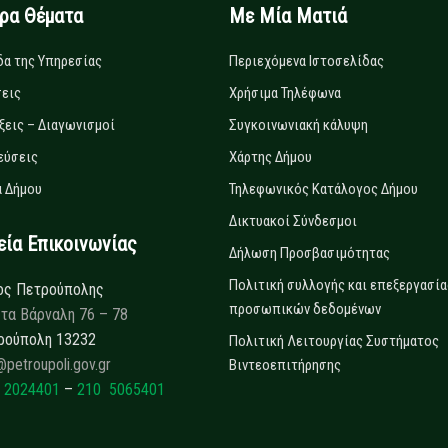
ιρα Θέματα
Με Μία Ματιά
δα της Υπηρεσίας
Περιεχόμενα Ιστοσελίδας
εις
Χρήσιμα Τηλέφωνα
ξεις – Διαγωνισμοί
Συγκοινωνιακή κάλυψη
εύσεις
Χάρτης Δήμου
 Δήμου
Τηλεφωνικός Κατάλογος Δήμου
Δικτυακοί Σύνδεσμοι
α Επικοινωνίας
Δήλωση Προσβασιμότητας
Πολιτική συλλογής και επεξεργασία
ος Πετρούπολης
προσωπικών δεδομένων
τα Βάρναλη 76 – 78
ρούπολη 13232
Πολιτική Λειτουργίας Συστήματος
@petroupoli.gov.gr
Βιντεοεπιτήρησης
 2024401
–
210 5065401