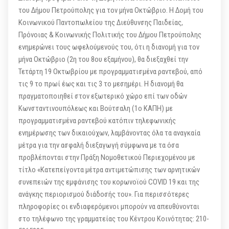
του Δήμου Πετρούπολης για τον μήνα Οκτώβριο. Η Δομή του
Κοινωνικού Παντοπωλείου της Διεύθυνσης Παιδείας,
Πρόνοιας & Κοινωνικής Πολιτικής του Δήμου Πετρούπολης
ενημερώνει τους ωφελούμενούς του, ότι η διανομή για τον
μήνα Οκτώβριο (2η του 8ου εξαμήνου), θα διεξαχθεί την
Τετάρτη 19 Οκτωβρίου με προγραμματισμένα ραντεβού, από
τις 9 το πρωί έως και τις 3 το μεσημέρι. Η διανομή θα
πραγματοποιηθεί στον εξωτερικό χώρο επί των οδών
Κωνσταντινουπόλεως και Βούτσαλη (1ο ΚΑΠΗ) με
προγραμματισμένα ραντεβού κατόπιν τηλεφωνικής
ενημέρωσης των δικαιούχων, λαμβάνοντας όλα τα αναγκαία
μέτρα για την ασφαλή διεξαγωγή σύμφωνα με τα όσα
προβλέπονται στην Πράξη Νομοθετικού Περιεχομένου με
τίτλο «Κατεπείγοντα μέτρα αντιμετώπισης των αρνητικών
συνεπειών της εμφάνισης του κορωνοϊού COVID 19 και της
ανάγκης περιορισμού διάδοσής του». Για περισσότερες
πληροφορίες οι ενδιαφερόμενοι μπορούν να απευθύνονται
στο τηλέφωνο της γραμματείας του Κέντρου Κοινότητας: 210-