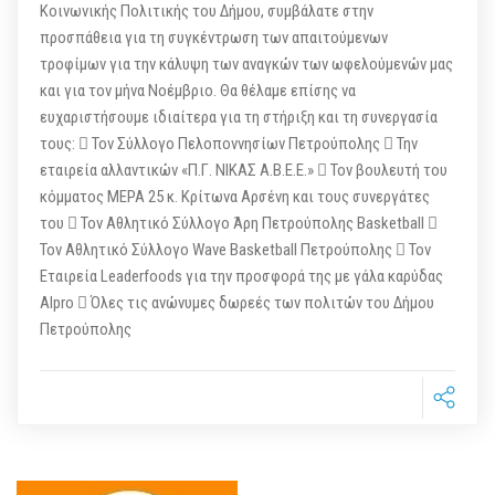
Κοινωνικής Πολιτικής του Δήμου, συμβάλατε στην
προσπάθεια για τη συγκέντρωση των απαιτούμενων
τροφίμων για την κάλυψη των αναγκών των ωφελούμενών μας
και για τον μήνα Νοέμβριο. Θα θέλαμε επίσης να
ευχαριστήσουμε ιδιαίτερα για τη στήριξη και τη συνεργασία
τους:  Τον Σύλλογο Πελοποννησίων Πετρούπολης  Την
εταιρεία αλλαντικών «Π.Γ. ΝΙΚΑΣ Α.Β.Ε.Ε.»  Τον βουλευτή του
κόμματος ΜΕΡΑ 25 κ. Κρίτωνα Αρσένη και τους συνεργάτες
του  Τον Αθλητικό Σύλλογο Άρη Πετρούπολης Basketball 
Τον Αθλητικό Σύλλογο Wave Basketball Πετρούπολης  Τον
Εταιρεία Leaderfoods για την προσφορά της με γάλα καρύδας
Alpro  Όλες τις ανώνυμες δωρεές των πολιτών του Δήμου
Πετρούπολης