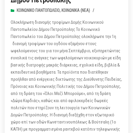
Δήμου Πετρούπολης
ΚΟΙΝΩΝΙΚΌ ΠΑΝΤΟΠΩΛΕΊΟ
,
ΚΟΙΝΩΝΙΚΆ (ΝΕΑ)
/
Ολοκλήρωση διανομής τροφίμων Δομής Κοινωνικού
Παντοπωλείου Δήμου Πετρούπολης Το Κοινωνικό
Παντοπωλείο του Δήμου Πετρούπολης ολοκλήρωσε την 1η
διανομή τροφίμων του ογδόου εξαμήνου στους
ωφελούμενους του για τον μήνα Σεπτέμβριο, εξυπηρετώντας
συνολικά τις ανάγκες των ωφελούμενων νοικοκυριών με είδη
βασικής διατροφής μακράς διάρκειας, σχολικά είδη, βιβλία &
εκπαιδευτικά βοηθήματα. Τα προϊόντα που διατέθηκαν
προήλθαν από ενέργειες δικτύωσης της Διεύθυνσης Παιδείας,
Πρόνοιας και Κοινωνικής Πολιτικής του Δήμου Πετρούπολης,
από τη δράση του «Όλοι Μαζί Μπορούμε», από τη δράση
«Δώρα Καρδιάς», καθώς και από αφιλοκερδείς δωρεές
πολιτών που στηρίζουν τη λειτουργία των Κοινωνικών
Δομών Πετρούπολης. Η διανομή διεξήχθη στον εξωτερικό
χώρο επί των οδών Κωνσταντινουπόλεως & Βούτσαλη (1ο
ΚΑΠΗ) με προγραμματισμένα ραντεβού κατόπιν τηλεφωνικής