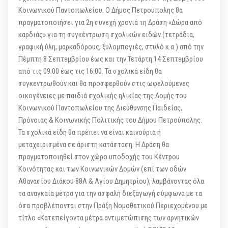
Κοινωνικού Παντοπωλείου. Ο Δήμος Πετρούπολης θα
πραγματοποιήσει για 2η συνεχή χρονιά τη Δράση «Δώρα από
καρδιάς» για τη συγκέντρωση σχολικών ειδών (τετράδια,
γραφική ύλη, μαρκαδόρους, ξυλομπογιές, στυλό κ.α.) από την
Πέμπτη 8 Σεπτεμβρίου έως και την Τετάρτη 14 Σεπτεμβρίου
από τις 09:00 έως τις 16:00. Τα σχολικά είδη θα
συγκεντρωθούν και θα προσφερθούν στις ωφελούμενες
οικογένειες με παιδιά σχολικής ηλικίας της Δομής του
Κοινωνικού Παντοπωλείου της Διεύθυνσης Παιδείας,
Πρόνοιας & Κοινωνικής Πολιτικής του Δήμου Πετρούπολης.
Τα σχολικά είδη θα πρέπει να είναι καινούρια ή
μεταχειρισμένα σε άριστη κατάσταση. Η Δράση θα
πραγματοποιηθεί στον χώρο υποδοχής του Κέντρου
Κοινότητας και των Κοινωνικών Δομών (επί των οδών
Αθανασίου Διάκου 88Α & Αγίου Δημητρίου), λαμβάνοντας όλα
τα αναγκαία μέτρα για την ασφαλή διεξαγωγή σύμφωνα με τα
όσα προβλέπονται στην Πράξη Νομοθετικού Περιεχομένου με
τίτλο «Κατεπείγοντα μέτρα αντιμετώπισης των αρνητικών