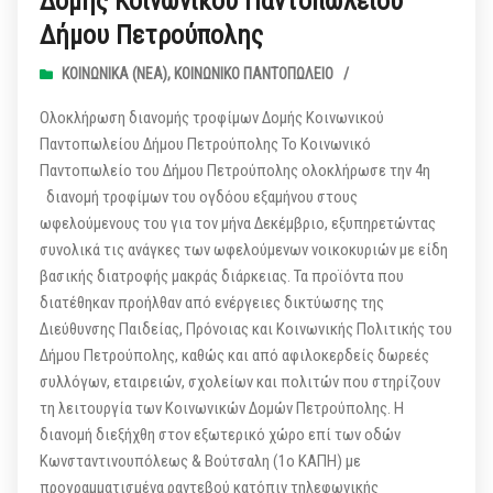
Δομής Κοινωνικού Παντοπωλείου
Δήμου Πετρούπολης
ΚΟΙΝΩΝΙΚΆ (ΝΕΑ)
,
ΚΟΙΝΩΝΙΚΌ ΠΑΝΤΟΠΩΛΕΊΟ
/
Ολοκλήρωση διανομής τροφίμων Δομής Κοινωνικού
Παντοπωλείου Δήμου Πετρούπολης Το Κοινωνικό
Παντοπωλείο του Δήμου Πετρούπολης ολοκλήρωσε την 4η
διανομή τροφίμων του ογδόου εξαμήνου στους
ωφελούμενους του για τον μήνα Δεκέμβριο, εξυπηρετώντας
συνολικά τις ανάγκες των ωφελούμενων νοικοκυριών με είδη
βασικής διατροφής μακράς διάρκειας. Τα προϊόντα που
διατέθηκαν προήλθαν από ενέργειες δικτύωσης της
Διεύθυνσης Παιδείας, Πρόνοιας και Κοινωνικής Πολιτικής του
Δήμου Πετρούπολης, καθώς και από αφιλοκερδείς δωρεές
συλλόγων, εταιρειών, σχολείων και πολιτών που στηρίζουν
τη λειτουργία των Κοινωνικών Δομών Πετρούπολης. Η
διανομή διεξήχθη στον εξωτερικό χώρο επί των οδών
Κωνσταντινουπόλεως & Βούτσαλη (1ο ΚΑΠΗ) με
προγραμματισμένα ραντεβού κατόπιν τηλεφωνικής