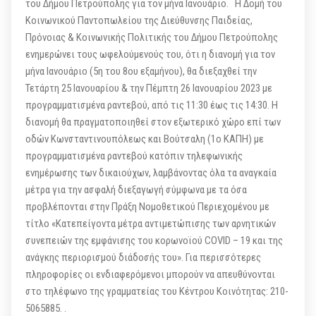
του Δήμου Πετρούπολης για τον μήνα Ιανουάριο. Η Δομή του
Κοινωνικού Παντοπωλείου της Διεύθυνσης Παιδείας,
Πρόνοιας & Κοινωνικής Πολιτικής του Δήμου Πετρούπολης
ενημερώνει τους ωφελούμενούς του, ότι η διανομή για τον
μήνα Ιανουάριο (5η του 8ου εξαμήνου), θα διεξαχθεί την
Τετάρτη 25 Ιανουαρίου & την Πέμπτη 26 Ιανουαρίου 2023 με
προγραμματισμένα ραντεβού, από τις 11:30 έως τις 14:30. Η
διανομή θα πραγματοποιηθεί στον εξωτερικό χώρο επί των
οδών Κωνσταντινουπόλεως και Βούτσαλη (1ο ΚΑΠΗ) με
προγραμματισμένα ραντεβού κατόπιν τηλεφωνικής
ενημέρωσης των δικαιούχων, λαμβάνοντας όλα τα αναγκαία
μέτρα για την ασφαλή διεξαγωγή σύμφωνα με τα όσα
προβλέπονται στην Πράξη Νομοθετικού Περιεχομένου με
τίτλο «Κατεπείγοντα μέτρα αντιμετώπισης των αρνητικών
συνεπειών της εμφάνισης του κορωνοϊού COVID – 19 και της
ανάγκης περιορισμού διάδοσής του». Για περισσότερες
πληροφορίες οι ενδιαφερόμενοι μπορούν να απευθύνονται
στο τηλέφωνο της γραμματείας του Κέντρου Κοινότητας: 210-
5065885. .