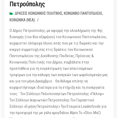
Πετρούπολης
ΔΡΆΣΕΙΣ ΚΟΙΝΩΝΙΚΉΣ ΠΟΛΙΤΙΚΉΣ
,
ΚΟΙΝΩΝΙΚΌ ΠΑΝΤΟΠΩΛΕΊΟ
,
ΚΟΙΝΩΝΙΚΆ (ΝΕΑ)
/
Ο Δήμος Πετρούπολης, με αφορμή την ολοκλήρωση της 4ης
διανομής (του 8ου εξαμήνου) του Κοινωνικού Παντοπωλείου,
ευχαριστεί ολόψυχα όλους εσάς που με τις δωρεές και την
ενεργό συμμετοχή σας στις δράσεις του Κοινωνικού
Παντοπωλείου της Διεύθυνσης Παιδείας, Πρόνοιας &
Κοινωνικής Πολιτικής του Δήμου, συμβάλατε στην
προσπάθεια για τη συγκέντρωση των απαιτούμενων
τροφίμων για την κάλυψη των αναγκών των ωφελούμενών μας
και για τον μήνα Δεκέμβριο. Θα θέλαμε επίσης να
ευχαριστήσουμε ιδιαίτερα για τη στήριξη και τη συνεργασία
τους: Τον Σύλλογο Πελοποννησίων Πετρούπολης «Πέλοψ»
Τον Σύλλογο Ικαριωτών Πετρούπολης Τον Γυμναστικό
Σύλλογο «Ειρήνη Πετρούπολης» Την Εταιρεία Leaderfoods για
την προσφορά της με γάλα αμυγδάλου Alpro Το «Όλοι Μαζί