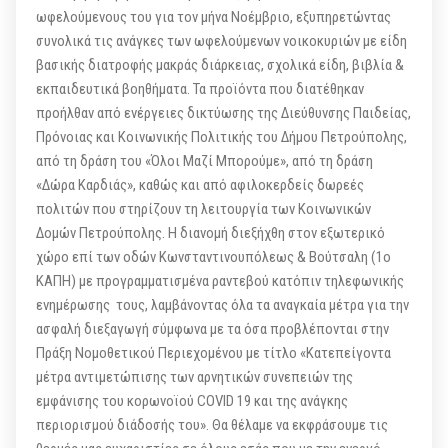
ωφελούμενους του για τον μήνα Νοέμβριο, εξυπηρετώντας
συνολικά τις ανάγκες των ωφελούμενων νοικοκυριών με είδη
βασικής διατροφής μακράς διάρκειας, σχολικά είδη, βιβλία &
εκπαιδευτικά βοηθήματα. Τα προϊόντα που διατέθηκαν
προήλθαν από ενέργειες δικτύωσης της Διεύθυνσης Παιδείας,
Πρόνοιας και Κοινωνικής Πολιτικής του Δήμου Πετρούπολης,
από τη δράση του «Όλοι Μαζί Μπορούμε», από τη δράση
«Δώρα Καρδιάς», καθώς και από αφιλοκερδείς δωρεές
πολιτών που στηρίζουν τη λειτουργία των Κοινωνικών
Δομών Πετρούπολης. Η διανομή διεξήχθη στον εξωτερικό
χώρο επί των οδών Κωνσταντινουπόλεως & Βούτσαλη (1ο
ΚΑΠΗ) με προγραμματισμένα ραντεβού κατόπιν τηλεφωνικής
ενημέρωσης τους, λαμβάνοντας όλα τα αναγκαία μέτρα για την
ασφαλή διεξαγωγή σύμφωνα με τα όσα προβλέπονται στην
Πράξη Νομοθετικού Περιεχομένου με τίτλο «Κατεπείγοντα
μέτρα αντιμετώπισης των αρνητικών συνεπειών της
εμφάνισης του κορωνοϊού COVID 19 και της ανάγκης
περιορισμού διάδοσής του». Θα θέλαμε να εκφράσουμε τις