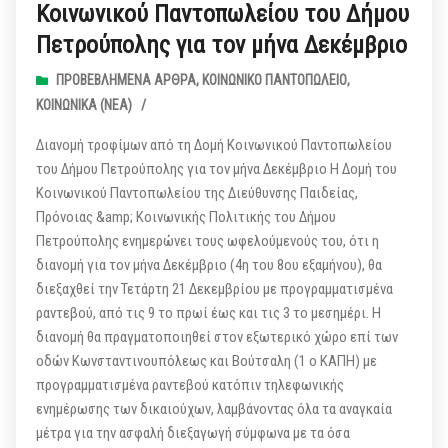
Κοινωνικού Παντοπωλείου του Δήμου
Πετρούπολης για τον μήνα Δεκέμβριο
ΠΡΟΒΕΒΛΗΜΈΝΑ ΆΡΘΡΑ
,
ΚΟΙΝΩΝΙΚΌ ΠΑΝΤΟΠΩΛΕΊΟ
,
ΚΟΙΝΩΝΙΚΆ (ΝΕΑ)
/
Διανομή τροφίμων από τη Δομή Κοινωνικού Παντοπωλείου
του Δήμου Πετρούπολης για τον μήνα Δεκέμβριο Η Δομή του
Κοινωνικού Παντοπωλείου της Διεύθυνσης Παιδείας,
Πρόνοιας &amp; Κοινωνικής Πολιτικής του Δήμου
Πετρούπολης ενημερώνει τους ωφελούμενούς του, ότι η
διανομή για τον μήνα Δεκέμβριο (4η του 8ου εξαμήνου), θα
διεξαχθεί την Τετάρτη 21 Δεκεμβρίου με προγραμματισμένα
ραντεβού, από τις 9 το πρωί έως και τις 3 το μεσημέρι. Η
διανομή θα πραγματοποιηθεί στον εξωτερικό χώρο επί των
οδών Κωνσταντινουπόλεως και Βούτσαλη (1 ο ΚΑΠΗ) με
προγραμματισμένα ραντεβού κατόπιν τηλεφωνικής
ενημέρωσης των δικαιούχων, λαμβάνοντας όλα τα αναγκαία
μέτρα για την ασφαλή διεξαγωγή σύμφωνα με τα όσα