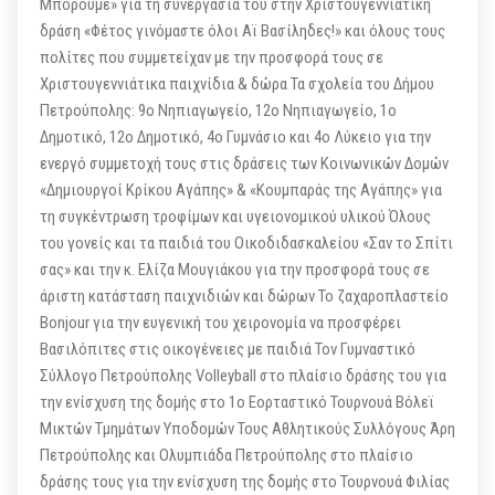
Μπορούμε» για τη συνεργασία του στην Χριστουγεννιάτικη
δράση «Φέτος γινόμαστε όλοι Αϊ Βασίληδες!» και όλους τους
πολίτες που συμμετείχαν με την προσφορά τους σε
Χριστουγεννιάτικα παιχνίδια & δώρα Τα σχολεία του Δήμου
Πετρούπολης: 9ο Νηπιαγωγείο, 12ο Νηπιαγωγείο, 1ο
Δημοτικό, 12ο Δημοτικό, 4ο Γυμνάσιο και 4ο Λύκειο για την
ενεργό συμμετοχή τους στις δράσεις των Κοινωνικών Δομών
«Δημιουργοί Κρίκου Αγάπης» & «Κουμπαράς της Αγάπης» για
τη συγκέντρωση τροφίμων και υγειονομικού υλικού Όλους
του γονείς και τα παιδιά του Οικοδιδασκαλείου «Σαν το Σπίτι
σας» και την κ. Ελίζα Μουγιάκου για την προσφορά τους σε
άριστη κατάσταση παιχνιδιών και δώρων Το ζαχαροπλαστείο
Bonjour για την ευγενική του χειρονομία να προσφέρει
Βασιλόπιτες στις οικογένειες με παιδιά Τον Γυμναστικό
Σύλλογο Πετρούπολης Volleyball στο πλαίσιο δράσης του για
την ενίσχυση της δομής στο 1ο Εορταστικό Τουρνουά Βόλεϊ
Μικτών Τμημάτων Υποδομών Τους Αθλητικούς Συλλόγους Άρη
Πετρούπολης και Ολυμπιάδα Πετρούπολης στο πλαίσιο
δράσης τους για την ενίσχυση της δομής στο Τουρνουά Φιλίας