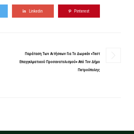
Linkedin
Pinterest
Παράταση Των Αιτήσεων Για Το Δωρεάν «Τεστ
Επαγγελματικού Προσανατολισμού» Από Τον Δήμο
Πετρούπολης