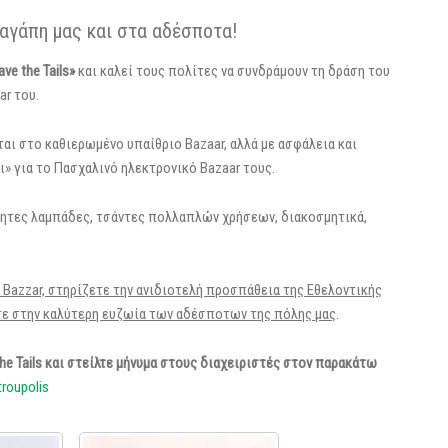
 αγάπη μας και στα αδέσποτα!
e the Tails»
και καλεί τους πολίτες να συνδράμουν τη δράση του
ar του.
ται στο καθιερωμένο υπαίθριο Bazaar, αλλά με ασφάλεια και
» για το Πασχαλινό ηλεκτρονικό Bazaar τους.
ίητες λαμπάδες, τσάντες πολλαπλών χρήσεων, διακοσμητικά,
 Bazzar, στηρίζετε την ανιδιοτελή προσπάθεια της Εθελοντικής
τε στην καλύτερη ευζωία των αδέσποτων της πόλης μας
.
he Tails και στείλτε μήνυμα στους διαχειριστές στον παρακάτω
roupolis