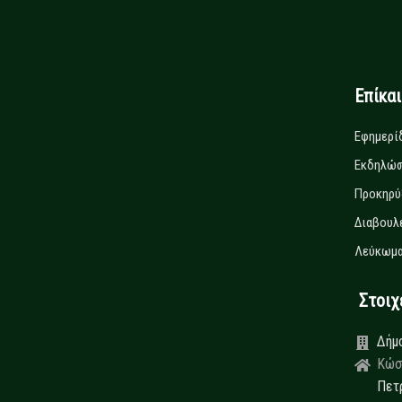
Επίκα
Εφημερί
Εκδηλώσ
Προκηρύ
Διαβουλ
Λεύκωμα
Στοιχεί
Δήμ
Κώσ
Πετ