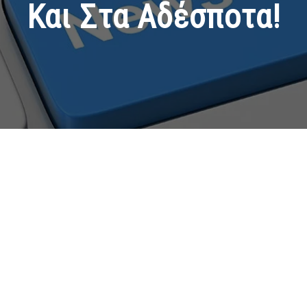
Και Στα Αδέσποτα!