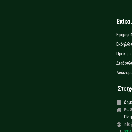
Επίκα
Εφημερί
Εκδηλώσ
Προκηρύ
Διαβουλ
Λεύκωμα
Στοιχεί
Δήμ
Κώσ
Πετ
info
213