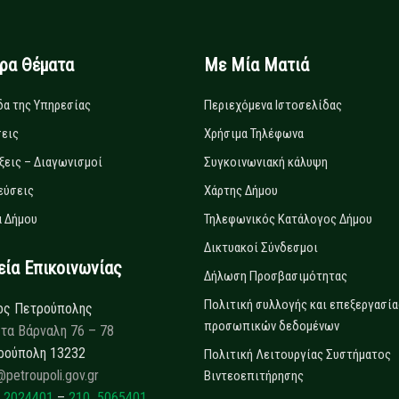
ιρα Θέματα
Με Μία Ματιά
δα της Υπηρεσίας
Περιεχόμενα Ιστοσελίδας
εις
Χρήσιμα Τηλέφωνα
ξεις – Διαγωνισμοί
Συγκοινωνιακή κάλυψη
εύσεις
Χάρτης Δήμου
 Δήμου
Τηλεφωνικός Κατάλογος Δήμου
Δικτυακοί Σύνδεσμοι
α Επικοινωνίας
Δήλωση Προσβασιμότητας
Πολιτική συλλογής και επεξεργασία
ος Πετρούπολης
προσωπικών δεδομένων
τα Βάρναλη 76 – 78
ρούπολη 13232
Πολιτική Λειτουργίας Συστήματος
@petroupoli.gov.gr
Βιντεοεπιτήρησης
 2024401
–
210 5065401