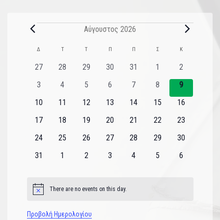
Αύγουστος 2026
Ημερολόγιο
Δ
Τ
Τ
Π
Π
Σ
Κ
του
0
0
0
0
0
0
0
27
28
29
30
31
1
2
εκδηλώσεις
εκδηλώσεις
εκδηλώσεις
εκδηλώσεις
εκδηλώσεις
εκδηλώσεις
εκδηλώσεις
Εκδηλώσεις
0
0
0
0
0
0
0
3
4
5
6
7
8
9
εκδηλώσεις
εκδηλώσεις
εκδηλώσεις
εκδηλώσεις
εκδηλώσεις
εκδηλώσεις
εκδηλώσεις
0
0
0
0
0
0
0
10
11
12
13
14
15
16
εκδηλώσεις
εκδηλώσεις
εκδηλώσεις
εκδηλώσεις
εκδηλώσεις
εκδηλώσεις
εκδηλώσεις
0
0
0
0
0
0
0
17
18
19
20
21
22
23
εκδηλώσεις
εκδηλώσεις
εκδηλώσεις
εκδηλώσεις
εκδηλώσεις
εκδηλώσεις
εκδηλώσεις
0
0
0
0
0
0
0
24
25
26
27
28
29
30
εκδηλώσεις
εκδηλώσεις
εκδηλώσεις
εκδηλώσεις
εκδηλώσεις
εκδηλώσεις
εκδηλώσεις
0
0
0
0
0
0
0
31
1
2
3
4
5
6
εκδηλώσεις
εκδηλώσεις
εκδηλώσεις
εκδηλώσεις
εκδηλώσεις
εκδηλώσεις
εκδηλώσεις
There are no events on this day.
Notice
Προβολή Ημερολογίου