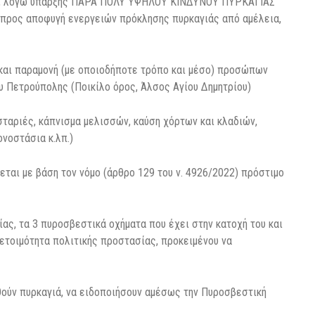
άς, λόγω ύπαρξης ΠΑΡΑ ΠΟΛΥ ΥΨΗΛΟΥ ΚΙΝΔΥΝΟΥ ΠΥΡΚΑΓΙΑΣ
, προς αποφυγή ενεργειών πρόκλησης πυρκαγιάς από αμέλεια,
ή και παραμονή (με οποιοδήποτε τρόπο και μέσο) προσώπων
υ Πετρούπολης (Ποικίλο όρος, Άλσος Αγίου Δημητρίου)
ταριές, κάπνισμα μελισσών, καύση χόρτων και κλαδιών,
ονοστάσια κ.λπ.)
ται με βάση τον νόμο (άρθρο 129 του ν. 4926/2022) πρόστιμο
ας, τα 3 πυροσβεστικά οχήματα που έχει στην κατοχή του και
ετοιμότητα πολιτικής προστασίας, προκειμένου να
ούν πυρκαγιά, να ειδοποιήσουν αμέσως την Πυροσβεστική