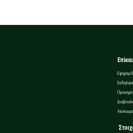
Επίκα
Εφημερί
Εκδηλώσ
Προκηρύ
Διαβουλ
Λεύκωμα
Στοιχεί